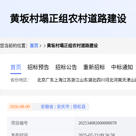
黄坂村塌正组农村道路建设
您当前的位置：
首页
黄坂村塌正组农村道路建设
首页
招标预告
招标公告
重新招标
中标通知
省份地区：
北京
广东
上海
江苏
浙江
山东
湖北
四川
河北
河南
天津
山
2026-08-09
安徽省
|
安庆市
|
宿松县
项目编号
202534082600000078
发布时间
2025-07-23 09:56:58