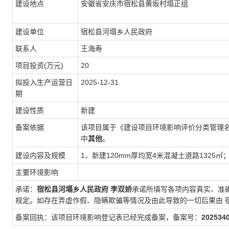
建设地点
安徽省安庆市宿松县黄坂村塌正组
建设单位
宿松县河塌乡人民政府
联系人
王海寿
项目投资(万元)
20
拟投入生产运营日
2025-12-31
期
建设性质
新建
备案依据
该项目属于《建设项目环境影响评价分类管理
中
其他
。
建设内容及规模
1、新建120mm厚均宽4米混凝土道路1325㎡
主要环境影响
承诺：
宿松县河塌乡人民政府
李双娇
承诺所填写各项内容真实、准
规定。如存在弄虚作假、隐瞒欺骗等情况及由此导致的一切后果由
备案回执：该项目环境影响登记表已经完成备案，备案号：
202534