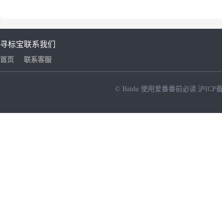
寻标宝
联系我们
首页
联系客服
© Baidu
使用爱番番前必读
沪ICP备
NEW
HOT
暂时没有搜索结果…