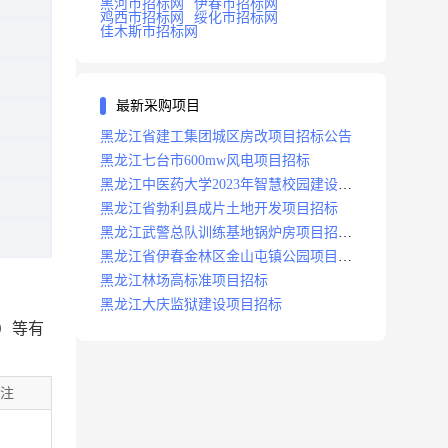
黑河市招标网
伊春市招标网
鸡西市招标网
绥化市招标网
佳木斯市招标网
最新采购项目
黑龙江省建工集团城区房改项目招标公告
黑龙江七台市600mw风电项目招标
黑龙江中医药大学2023年智慧校园建设项
目招标公告
黑龙江省勃利县成片土地开发项目招标
黑龙江武警总队训练基地锅炉房项目招标
公示
黑龙江省伊春金林区金山屯镇公园项目招
标公告
黑龙江林场高标准项目招标
黑龙江大庆监狱建设项目招标
）等有
注