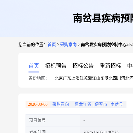
南岔县疾病预防
您当前的位置：
首页
采购意向
南岔县疾病预防控制中心202
首页
招标预告
招标公告
重新招标
中
省份地区：
北京
广东
上海
江苏
浙江
山东
湖北
四川
河北
2026-08-06
采购意向
黑龙江省
|
伊春市
|
南岔县
项目编号
发布时间
2024-11-05 11:07:23