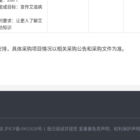
量：200个
能或目标：宣传艾滋病
的要求：让更人了解艾
防知识
安排，具体采购项目情况以相关采购公告和采购文件为准。
读
沪ICP备19012628号-1
我已阅读并接受
爱番番免责声明
、
权利保护声明