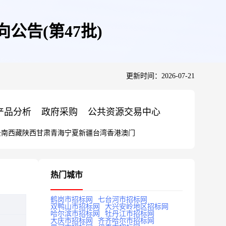
公告(第47批)
更新时间：2026-07-21
产品分析
政府采购
公共资源交易中心
云南
西藏
陕西
甘肃
青海
宁夏
新疆
台湾
香港
澳门
热门城市
鹤岗市招标网
七台河市招标网
双鸭山市招标网
大兴安岭地区招标网
哈尔滨市招标网
牡丹江市招标网
大庆市招标网
齐齐哈尔市招标网