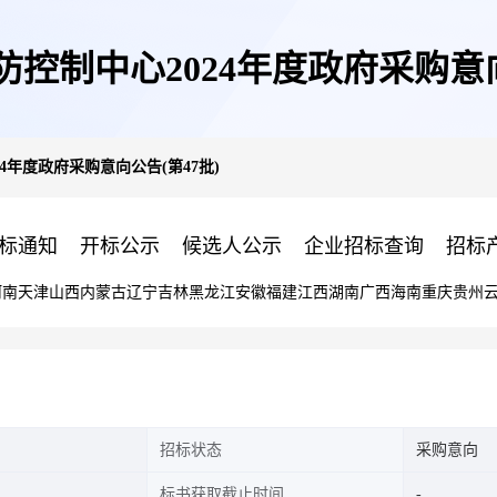
控制中心2024年度政府采购意向
4年度政府采购意向公告(第47批)
标通知
开标公示
候选人公示
企业招标查询
招标
河南
天津
山西
内蒙古
辽宁
吉林
黑龙江
安徽
福建
江西
湖南
广西
海南
重庆
贵州
招标状态
采购意向
标书获取截止时间