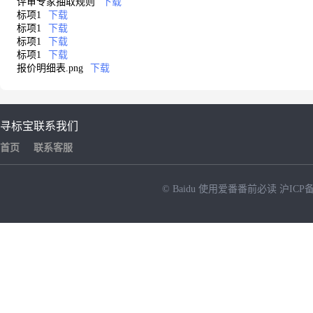
评审专家抽取规则
下载
标项1
下载
标项1
下载
标项1
下载
标项1
下载
报价明细表.png
下载
寻标宝
联系我们
首页
联系客服
© Baidu
使用爱番番前必读
沪ICP备
NEW
HOT