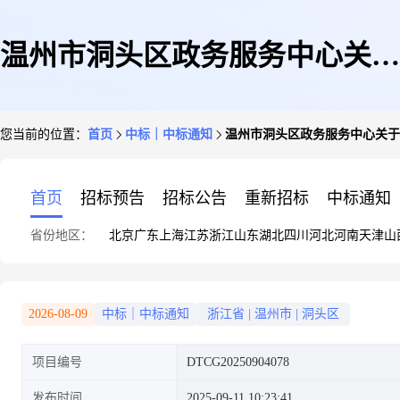
温州市洞头区政务服务中心关于
您当前的位置：
首页
中标｜中标通知
温州市洞头区政务服务中心关于2
2025年洞头区教育局下属学校智
首页
招标预告
招标公告
重新招标
中标通知
省份地区：
北京
广东
上海
江苏
浙江
山东
湖北
四川
河北
河南
天津
山
慧黑板采购(重)中标(成交)结果
2026-08-09
中标｜中标通知
浙江省
|
温州市
|
洞头区
项目编号
DTCG20250904078
公告
发布时间
2025-09-11 10:23:41