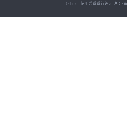
© Baidu
使用爱番番前必读
沪ICP备
NEW
HOT
暂时没有搜索结果…