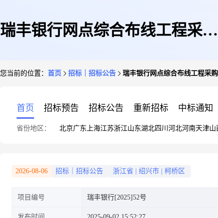
瑞丰银行网点综合布线工程采购
您当前的位置：
首页
招标｜招标公告
瑞丰银行网点综合布线工程采购
项目招标公告
首页
招标预告
招标公告
重新招标
中标通知
省份地区：
北京
广东
上海
江苏
浙江
山东
湖北
四川
河北
河南
天津
山
2026-08-06
招标｜招标公告
浙江省
|
绍兴市
|
柯桥区
项目编号
瑞丰银行[2025]52号
发布时间
2025-09-02 15:52:27