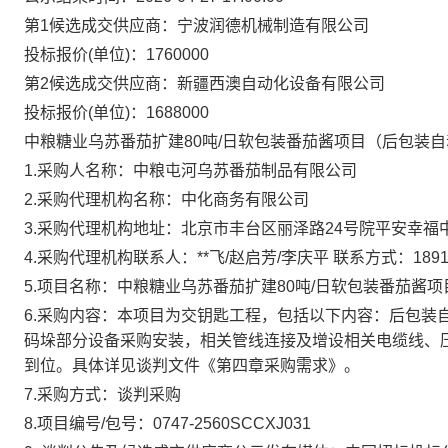
第1候选成交供应商：宁波润德机械制造有限公司
投标报价(单位)：1760000
第2候选成交供应商：新疆西澳自动化设备有限公司
投标报价(单位)：1688000
中粮糖业乌苏番茄扩建
80
吨
/
日软包装番茄酱项目（后包装自
1.
采购人名称：中粮屯河乌苏番茄制品有限公司
2.
采购代理机构名称：中化商务有限公司
3.
采购代理机构地址：北京市丰台区丽泽路
24
号院平安幸福
4.
采购代理机构联系人：**飞
/
赵启芳
/
李庆平
联系方式：
189
5.
项目名称：中粮糖业乌苏番茄扩建
80
吨
/
日软包装番茄酱项
6.
采购内容：本项目为交钥匙工程，包括以下内容：后包装
码垛部分设备采购安装，相关管线连接及增设相关电缆线、
到位。具体详见谈判文件《第四章采购需求》。
7.
采购方式：谈判采购
8.
项目编号
/
包号：
0747-2560SCCXJ031