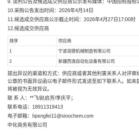
9.
谈判公告及候选成交供应商公示发布媒体：中国招标投标
10.
采购公告发出时间：
2026
年
4
月
14
日
11.
候选成交供应商公示截止时间：
2026
年
4
月
27
日
17:00
时
12.
候选成交供应商
排序
供应商
1
宁波润德机械制造有限公司
2
新疆西澳自动化设备有限公司
提出异议的渠道和方式：供应商或者其他利害关系人对评审
公章的书面异议函以电子邮件形式发送至如下联系人。如未
将被视为无效异议。
联 系 人：**飞
/
赵启芳
/
李庆平；
联系电话：
18911319413
电子邮箱：
lipengfei11@sinochem.com
中化商务有限公司