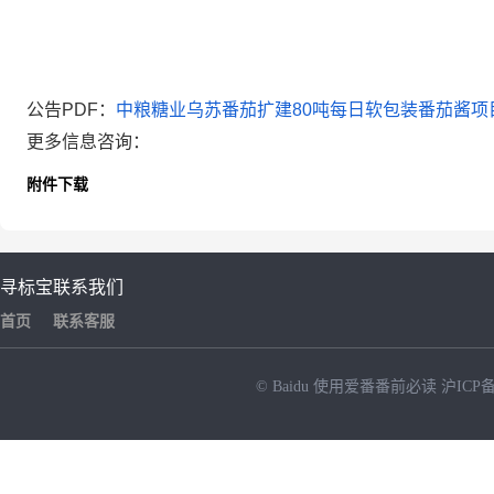
公告PDF：
中粮糖业乌苏番茄扩建80吨每日软包装番茄酱项目
更多信息咨询：
附件下载
寻标宝
联系我们
首页
联系客服
© Baidu
使用爱番番前必读
沪ICP备
NEW
HOT