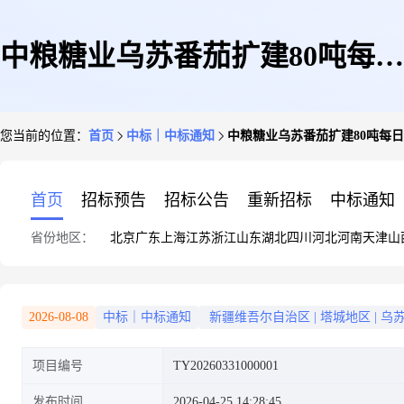
中粮糖业乌苏番茄扩建80吨每日
您当前的位置：
首页
中标｜中标通知
中粮糖业乌苏番茄扩建80吨每日
软包装番茄酱项目(后包装自动
首页
招标预告
招标公告
重新招标
中标通知
省份地区：
北京
广东
上海
江苏
浙江
山东
湖北
四川
河北
河南
天津
山
化设备)(二次)-候选成交供应商
2026-08-08
中标｜中标通知
新疆维吾尔自治区
|
塔城地区
|
乌
项目编号
TY20260331000001
公示
发布时间
2026-04-25 14:28:45