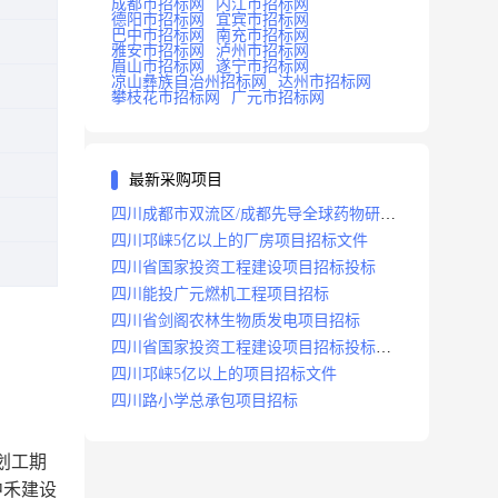
成都市招标网
内江市招标网
德阳市招标网
宜宾市招标网
巴中市招标网
南充市招标网
雅安市招标网
泸州市招标网
眉山市招标网
遂宁市招标网
凉山彝族自治州招标网
达州市招标网
攀枝花市招标网
广元市招标网
最新采购项目
四川成都市双流区/成都先导全球药物研发
生产基地(一期)(dj)项目招标标段
四川邛崃5亿以上的厂房项目招标文件
四川省国家投资工程建设项目招标投标
四川能投广元燃机工程项目招标
四川省剑阁农林生物质发电项目招标
四川省国家投资工程建设项目招标投标
2008年版
四川邛崃5亿以上的项目招标文件
四川路小学总承包项目招标
划工期
中禾建设