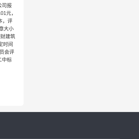
公司报
.01元，
本，评
章大小
如财建筑
定时间
员会评
二中标