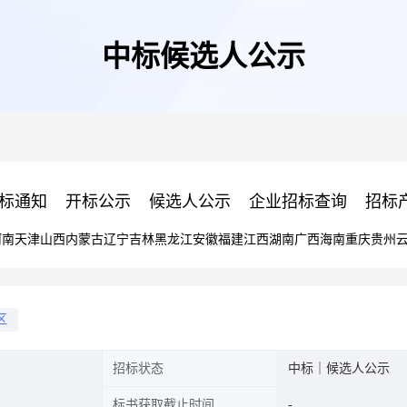
中标候选人公示
标通知
开标公示
候选人公示
企业招标查询
招标
河南
天津
山西
内蒙古
辽宁
吉林
黑龙江
安徽
福建
江西
湖南
广西
海南
重庆
贵州
区
招标状态
中标｜候选人公示
标书获取截止时间