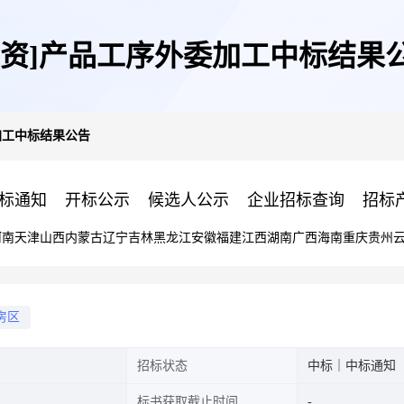
物资]产品工序外委加工中标结果
加工中标结果公告
标通知
开标公示
候选人公示
企业招标查询
招标
河南
天津
山西
内蒙古
辽宁
吉林
黑龙江
安徽
福建
江西
湖南
广西
海南
重庆
贵州
房区
招标状态
中标｜中标通知
标书获取截止时间