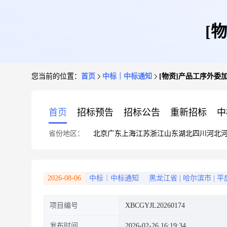
[
您当前的位置：
首页
中标｜中标通知
[物资]产品工序外委
首页
招标预告
招标公告
重新招标
中
省份地区：
北京
广东
上海
江苏
浙江
山东
湖北
四川
河北
2026-08-06
中标｜中标通知
黑龙江省
|
哈尔滨市
|
平
项目编号
XBCGYJL20260174
发布时间
2026-02-26 16:19:34