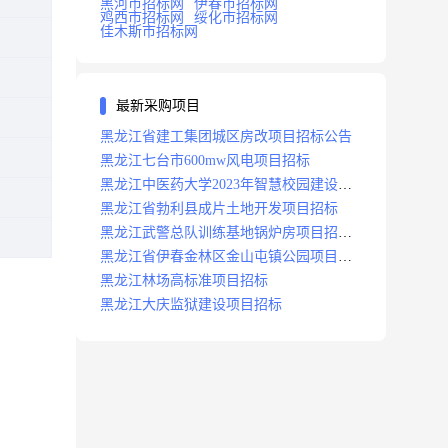
黑河市招标网
伊春市招标网
鸡西市招标网
绥化市招标网
佳木斯市招标网
最新采购项目
黑龙江省建工集团城区房改项目招标公告
黑龙江七台市600mw风电项目招标
黑龙江中医药大学2023年智慧校园建设项
目招标公告
黑龙江省勃利县成片土地开发项目招标
黑龙江武警总队训练基地锅炉房项目招标
公示
黑龙江省伊春金林区金山屯镇公园项目招
标公告
黑龙江林场高标准项目招标
黑龙江大庆监狱建设项目招标