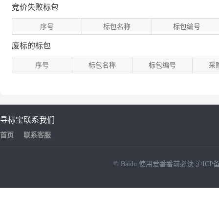
竞价失败标包
序号
标包名称
标包编号
废标的标包
序号
标包名称
标包编号
采
寻标宝
联系我们
首页
联系客服
© Baidu
使用爱番番前必读
沪ICP备
NEW
HOT