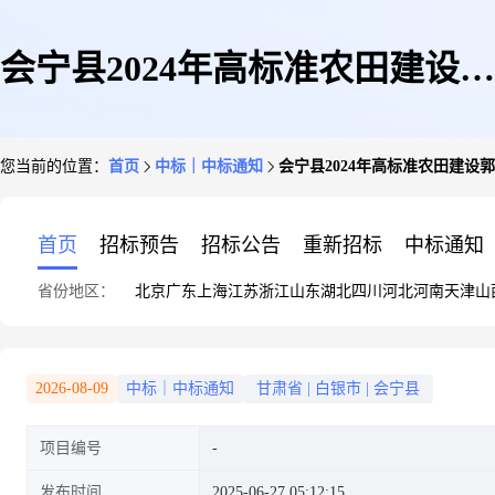
会宁县2024年高标准农田建设郭
您当前的位置：
首页
中标｜中标通知
会宁县2024年高标准农田建设
城驿镇改造提升项目施工监理招
首页
招标预告
招标公告
重新招标
中标通知
省份地区：
北京
广东
上海
江苏
浙江
山东
湖北
四川
河北
河南
天津
山
标公告-竞价结果
2026-08-09
中标｜中标通知
甘肃省
|
白银市
|
会宁县
项目编号
发布时间
2025-06-27 05:12:15