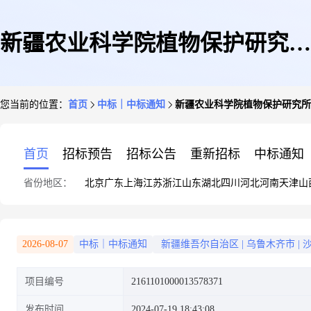
新疆农业科学院植物保护研究所
您当前的位置：
首页
中标｜中标通知
新疆农业科学院植物保护研究所
关于车辆租赁服务的服务市场采
首页
招标预告
招标公告
重新招标
中标通知
省份地区：
北京
广东
上海
江苏
浙江
山东
湖北
四川
河北
河南
天津
山
购项目成交公告
2026-08-07
中标｜中标通知
新疆维吾尔自治区
|
乌鲁木齐市
|
项目编号
2161101000013578371
发布时间
2024-07-19 18:43:08