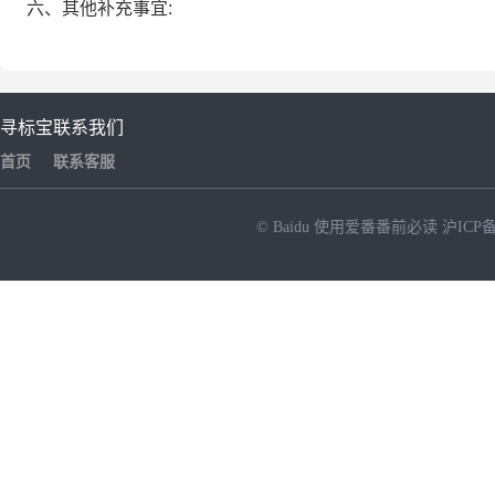
六、其他补充事宜:
寻标宝
联系我们
首页
联系客服
© Baidu
使用爱番番前必读
沪ICP备
NEW
HOT