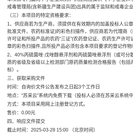
戒毒管理局(含新疆生产建设兵团)出具的属于监狱和戒毒企
（三）本项目的特定资格要求：
1
、供应商若为生产商，须提供在有效期内的加盖投标人公章
批准文件、农药标准证
)
的彩色扫描件，供应商若为代理商（
许可证和所投产品的农药“三证”
(
农药登记证、农药生产许可
章的彩色扫描件
,
且所投产品必须包含本项目要求的
登记作物
2
、
40%
丙硫菌唑
·
戊唑醇悬浮剂和丙硫菌唑悬浮剂（或可分
质的省级及省级以上检测部门原药质量检测合格报告（包括
标）。
三、获取采购文件
时间：
自询价文件公告发布之日起3个工作日
地点：
“苏采云”系统内免费下载（投标人必须在苏采云系统
方式：
本项目采用网上注册登记方式。
售价：
0.00元
四、响应文件提交
截止时间：
2025-03-28 15:00
（北京时间）