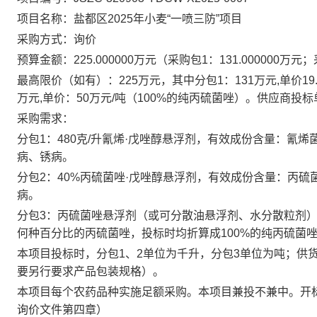
项目名称：
盐都区2025年小麦“一喷三防”项目
采购方式：
询价
预算金额：
225.000000万元（采购包1：131.000000万元
最高限价（如有）：
225万元，其中分包1：131万元,单价19
万元,单价：50万元/吨（100%的纯丙硫菌唑）。供应商
采购需求：
分包
1
：
480
克
/
升氰烯·戊唑醇悬浮剂，有效成份含量：氰烯
病、锈病。
分包
2
：
40%
丙硫菌唑·戊唑醇悬浮剂，有效成份含量：丙硫
病。
分包
3
：丙硫菌唑悬浮剂（或可分散油悬浮剂、水分散粒剂
何种百分比的丙硫菌唑
，投标时均折算成
100%
的纯丙硫菌
本项目投标时，分包
1
、
2
单位为千升，
分包
3
单位为吨；供
要另行要求产品包装规格）。
本项目每个农药品种实施足额采购。本项目兼投不兼中。开
询价文件第四章）