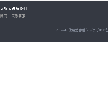
寻标宝
联系我们
首页
联系客服
© Baidu
使用爱番番前必读
沪ICP备
NEW
HOT
暂时没有搜索结果…