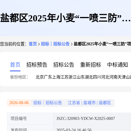
盐都区2025年小麦“一喷三防”项
您当前的位置：
首页
招标｜招标公告
盐都区2025年小麦“一喷三防”
目采购公告
首页
招标预告
招标公告
重新招标
中标通知
省份地区：
北京
广东
上海
江苏
浙江
山东
湖北
四川
河北
河南
天津
山
2026-08-06
招标｜招标公告
江苏省
|
盐城市
|
盐都区
项目编号
JSZC-320903-YDCW-X2025-0007
发布时间
2025-03-24 16:46:56