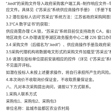
“
.kedt
”的采购文件导入政府采购客户端工具
--
制作响应文件
--
应文件。具体见《“苏采云”系统供应商操作手册》 （手册下
3.2
潜在投标人访问“苏采云”系统方法：江苏省政府采购网首
3.3
“
CA
数字证书”的获取：
供应商需办理
CA
锁，“苏采云”系统目前仅支持政务
CA
，省
地区政务
CA
办理请至亭湖区政务服务中心二楼
226
窗口办
3.4
采购文件（后缀名为“
.kedt
”）、供应商操作手册及政府采
3.5
采购代理机构将数据电文形式的采购文件加载至“苏采云
3.6
请潜在投标单位提前安装相应的控件（详见《“苏采云”系
不见面开评标。
如潜在投标人未按上述要求操作，将自行承担所产生的风险
4.
本次询价不收取询价保证金，不收取质量保证金。
八、凡对本次采购提出询问，请按以下方式联系。
1.采购人联系方式
采购包1、采购包2、采购包3
单位名称：盐城市盐都区农业农村局