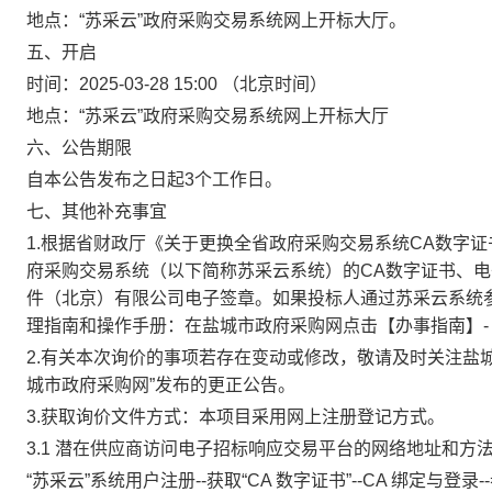
地点：
“苏采云”政府采购交易系统网上开标大厅。
五、开启
时间：
2025-03-28 15:00
（北京时间）
地点：
“苏采云”政府采购交易系统网上开标大厅
六、公告期限
自本公告发布之日起3个工作日。
七、其他补充事宜
1.
根据省财政厅《关于更换全省政府采购交易系统
CA
数字证
府采购交易系统（以下简称苏采云系统）的
CA
数字证书、电
件（北京）有限公司电子签章。如果投标人通过苏采云系统
理指南和操作手册：在盐城市政府采购网点击【办事指南】
-
2.
有关本次询价的事项若存在变动或修改，敬请及时关注盐城市
城市政府采购网”发布的更正公告。
3.
获取询价文件方式：本项目采用网上注册登记方式。
3.1
潜在供应商访问电子招标响应交易平台的网络地址和方
“苏采云”系统用户注册
--
获取“
CA
数字证书”
--CA
绑定与登录
--