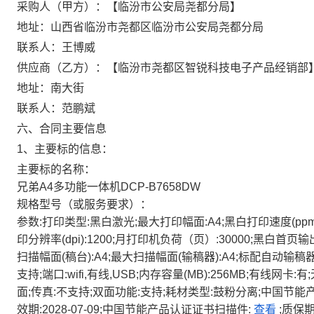
采购人（甲方）：【临汾市公安局尧都分局】
地址：山西省临汾市尧都区临汾市公安局尧都分局
联系人：王博威
供应商（乙方）：【临汾市尧都区智锐科技电子产品经销部
地址：南大街
联系人：范鹏斌
六、合同主要信息
1、主要标的信息：
主要标的名称：
兄弟A4多功能一体机DCP-B7658DW
规格型号（或服务要求）：
参数:打印类型:黑白激光;最大打印幅面:A4;黑白打印速度(ppm):3
印分辨率(dpi):1200;月打印机负荷（页）:30000;黑白首页输
扫描幅面(稿台):A4;最大扫描幅面(输稿器):A4;标配自动输
支持;端口:wifi,有线,USB;内存容量(MB):256MB;有线网卡:
面;传真:不支持;双面功能:支持;耗材类型:鼓粉分离;中国节能产
效期:2028-07-09;中国节能产品认证证书扫描件:
查看
;质保