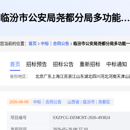
临汾市公安局尧都分局多功能一
您当前的位置：
首页
中标｜合同公告
临汾市公安局尧都分局多功能一
体机直接选定采购合同
首页
招标预告
招标公告
重新招标
中标通知
省份地区：
北京
广东
上海
江苏
浙江
山东
湖北
四川
河北
河南
天津
山
2026-08-09
中标｜合同公告
山西省
|
临汾市
|
尧都区
项目编号
SXZFCG-DZMCHT-2026-493824
发布时间
2026-05-20 08:37:10