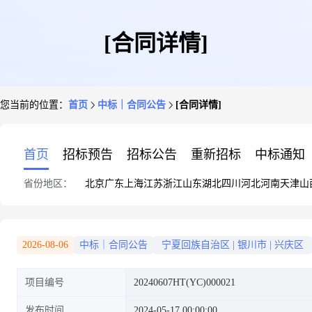
[合同详情]
您当前的位置：
首页
中标｜合同公告
[合同详情]
首页
招标预告
招标公告
重新招标
中标通知
省份地区：
北京
广东
上海
江苏
浙江
山东
湖北
四川
河北
河南
天津
山
2026-08-06
中标｜合同公告
宁夏回族自治区
|
银川市
|
兴庆区
项目编号
20240607HT(YC)000021
发布时间
2024-05-17 00:00:00