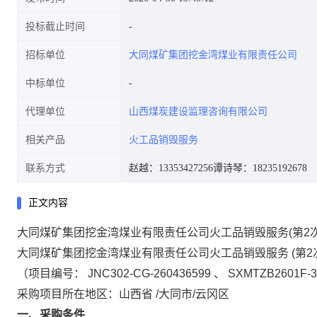
投标截止时间
招标单位
大同煤矿集团挖金湾煤业有限责任公司
中标单位
代理单位
山西煤炭建设监理咨询有限公司
相关产品
火工品销毁服务
联系方式
赵越：13353427256
谭诗琴：18235192678
正文内容
大同煤矿集团挖金湾煤业有限责任公司火工品销毁服务(第2
大同煤矿集团挖金湾煤业有限责任公司火工品销毁服务
(第
（项目编号：
JNC302-CG-260436599
、
SXMTZB2601F-3
采购项目所在地区：山西省
/大同市/云冈区
一、采购条件