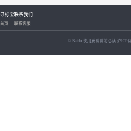
寻标宝
联系我们
首页
联系客服
© Baidu
使用爱番番前必读
沪ICP备
NEW
HOT
暂时没有搜索结果…