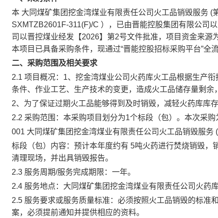
本
大同煤矿集团挖金湾煤业有限责任公司火工品销毁服务
(
SXMTZB2601F-311(F)/C
），已由晋能控股集团有限公司
司以晋控煤业经发【2026】第2号文件批准，项目资金来
本项目已具备采购条件，现通过“晋能控股招标采购平台”全
二、采购范围及相关要求
2.1 项目概况：1、挖金湾煤业公司火药库火工品根据生
条件、作业工艺、生产技术的变更，造成火工品储存量剩余
2、为了保证过期火工品能够得到及时销毁，减轻火药库库
2.2 采购范围：本采购项目划分为1个标段（包）。本次采
001
大同煤矿集团挖金湾煤业有限责任公司火工品销毁服务
标段（包）内容：预计本年度约有
5吨火药进行焚烧销毁，
清理现场，并出具销毁报告。
2.3 服务周期/服务完成期限：一年。
2.4 服务地点：大同煤矿集团挖金湾煤业有限责任公司火药
2.5 服务要求或服务质量标准：必须按照火工品销毁的标
案，必须提前通知并提供相应的资料。