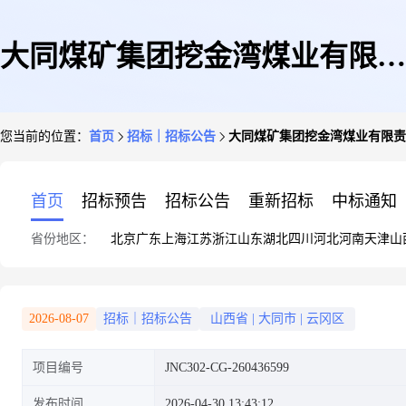
大同煤矿集团挖金湾煤业有限责
您当前的位置：
首页
招标｜招标公告
大同煤矿集团挖金湾煤业有限责
任公司火工品销毁服务(第2次采
首页
招标预告
招标公告
重新招标
中标通知
省份地区：
北京
广东
上海
江苏
浙江
山东
湖北
四川
河北
河南
天津
山
购)询比采购公告
2026-08-07
招标｜招标公告
山西省
|
大同市
|
云冈区
项目编号
JNC302-CG-260436599
发布时间
2026-04-30 13:43:12