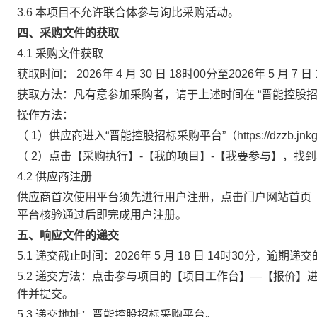
3.6 本项目不允许联合体参与询比采购活动。
四、采购文件的获取
4.1 采购文件获取
获取时间：
2026年
4
月
30
日
18时00分至2026年
5
月
7
日
获取方法：凡有意参加采购者，请于上述时间在
“晋能控股
操作方法：
（
1）供应商进入“晋能控股招标采购平台”（https://dzzb.jnkg
（
2）点击【采购执行】-【我的项目】-【我要参与】，找
4.2 供应商注册
供应商首次使用平台须先进行用户注册，点击门户网站首页
平台核验通过后即完成用户注册。
五、响应文件的递交
5.1 递交截止时间：2026年
5
月
18
日
14时30分，逾期递
5.2 递交方法：点击参与项目的【项目工作台】—【报价
件并提交。
5.3 递交地址：晋能控股招标采购平台。