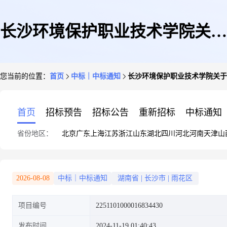
长沙环境保护职业技术学院关于
您当前的位置：
首页
中标｜中标通知
长沙环境保护职业技术学院关于
版面设计的网上超市采购项目成
首页
招标预告
招标公告
重新招标
中标通知
省份地区：
北京
广东
上海
江苏
浙江
山东
湖北
四川
河北
河南
天津
山
交公告
2026-08-08
中标｜中标通知
湖南省
|
长沙市
|
雨花区
项目编号
2251101000016834430
发布时间
2024-11-19 01:40:43