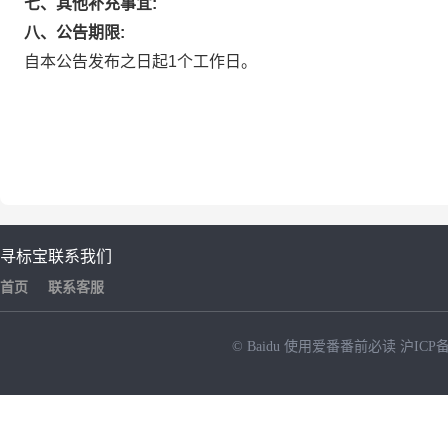
七、其他补充事宜:
八、公告期限:
自本公告发布之日起1个工作日。
寻标宝
联系我们
首页
联系客服
© Baidu
使用爱番番前必读
沪ICP备
NEW
HOT