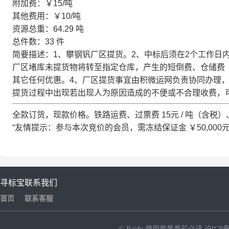
附加费：
￥15
/吨
其他费用：
￥10
/吨
资源总重：
64.29
吨
总件数：
33
件
简要描述：
1、攀钢钒厂区提货。2、中标后须在2个工作日
厂区堵库未提货物将转至指定仓库，产生的短倒费、仓储费（
其它任何优惠。4、厂区提货事宜由积微运网负责协同办理，用户
提货过程中出现若出现人为原因造成的不便或不合理收费，可向我
全款订货，现款价格。铁路运费、过票费
15
元 / 吨（含
“友情提示：参与本次竞价的会员，需冻结保证金
￥50,000
寻标宝
联系我们
首页
联系客服
© Baidu
使用爱番番前必读
沪ICP备