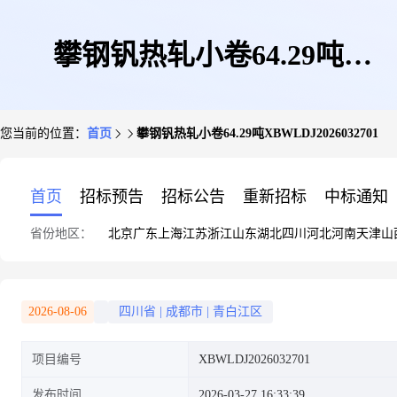
攀钢钒热轧小卷64.29吨
您当前的位置：
首页
攀钢钒热轧小卷64.29吨XBWLDJ2026032701
XBWLDJ2026032701
首页
招标预告
招标公告
重新招标
中标通知
省份地区：
北京
广东
上海
江苏
浙江
山东
湖北
四川
河北
河南
天津
山
2026-08-06
四川省
|
成都市
|
青白江区
项目编号
XBWLDJ2026032701
发布时间
2026-03-27 16:33:39