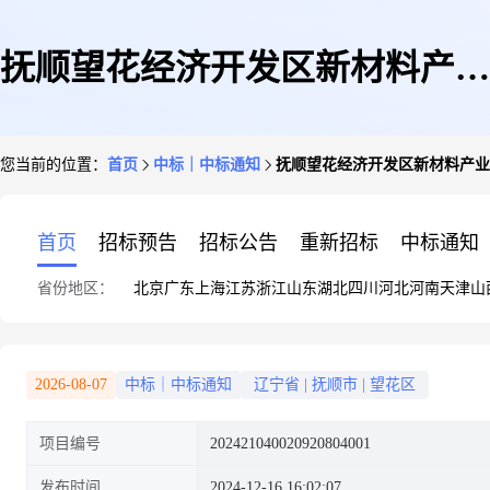
抚顺望花经济开发区新材料产业
您当前的位置：
首页
中标｜中标通知
抚顺望花经济开发区新材料产业
园区基础设施建设项目-二号路
首页
招标预告
招标公告
重新招标
中标通知
省份地区：
北京
广东
上海
江苏
浙江
山东
湖北
四川
河北
河南
天津
山
北局部地块污水泵站书面报告备
2026-08-07
中标｜中标通知
辽宁省
|
抚顺市
|
望花区
项目编号
202421040020920804001
案
发布时间
2024-12-16 16:02:07