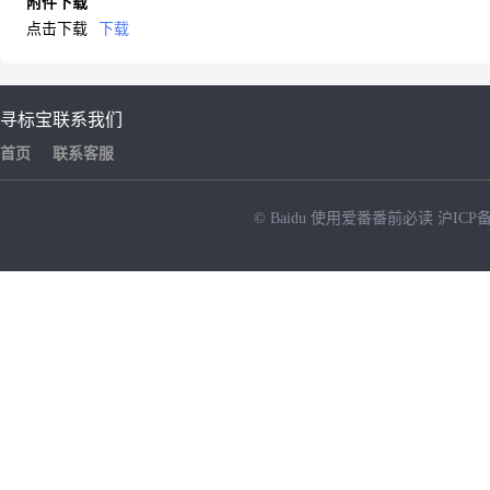
附件下载
点击下载
下载
寻标宝
联系我们
首页
联系客服
© Baidu
使用爱番番前必读
沪ICP备
NEW
HOT