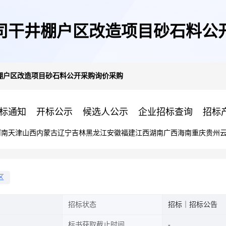
司干井棚户区改造项目砂石料公
棚户区改造项目砂石料公开采购询价采购
标通知
开标公示
候选人公示
企业招标查询
招标
河南
天津
山西
内蒙古
辽宁
吉林
黑龙江
安徽
福建
江西
湖南
广西
海南
重庆
贵州
区
招标状态
招标｜招标公告
标书获取截止时间