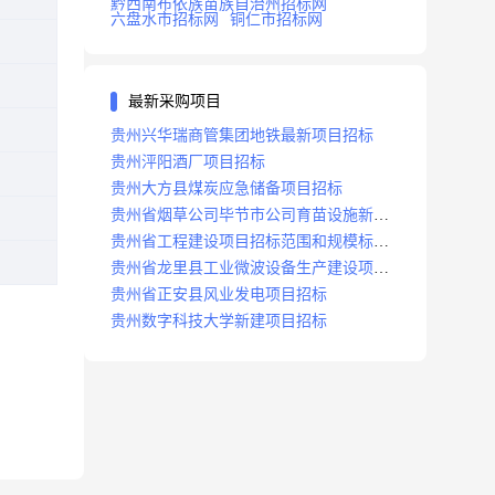
黔西南布依族苗族自治州招标网
六盘水市招标网
铜仁市招标网
最新采购项目
贵州兴华瑞商管集团地铁最新项目招标
贵州泙阳酒厂项目招标
贵州大方县煤炭应急储备项目招标
贵州省烟草公司毕节市公司育苗设施新建
及修复项目招标公告
贵州省工程建设项目招标范围和规模标准
规定
贵州省龙里县工业微波设备生产建设项目
招标
贵州省正安县风业发电项目招标
贵州数字科技大学新建项目招标