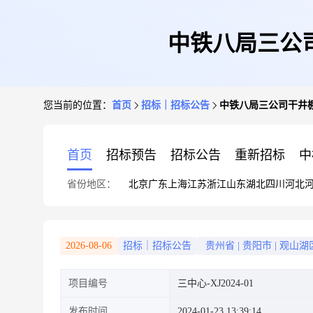
中铁八局三公
您当前的位置：
首页
招标｜招标公告
中铁八局三公司干井
首页
招标预告
招标公告
重新招标
中
省份地区：
北京
广东
上海
江苏
浙江
山东
湖北
四川
河北
2026-08-06
招标｜招标公告
贵州省
|
贵阳市
|
观山湖
项目编号
三中心-XJ2024-01
发布时间
2024-01-23 13:39:14