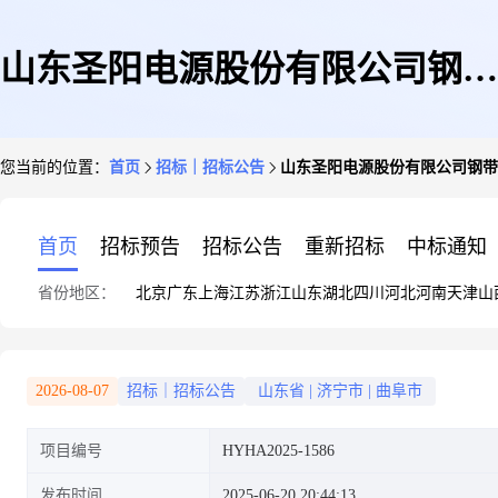
山东圣阳电源股份有限公司钢带
您当前的位置：
首页
招标｜招标公告
山东圣阳电源股份有限公司钢带
板箱采购项目标段七竞争性磋商
首页
招标预告
招标公告
重新招标
中标通知
省份地区：
北京
广东
上海
江苏
浙江
山东
湖北
四川
河北
河南
天津
山
公告
2026-08-07
招标｜招标公告
山东省
|
济宁市
|
曲阜市
项目编号
HYHA2025-1586
发布时间
2025-06-20 20:44:13