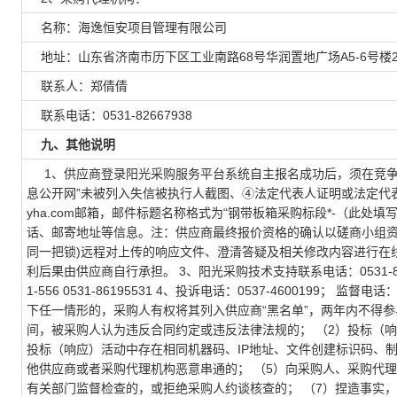
名称：海逸恒安项目管理有限公司
地址：山东省济南市历下区工业南路68号华润置地广场A5-6号楼2
联系人：郑倩倩
联系电话：0531-82667938
九、其他说明
1、供应商登录阳光采购服务平台系统自主报名成功后，须在竞争
息公开网”未被列入失信被执行人截图、④法定代表人证明或法定代表人授
yha.com邮箱，邮件标题名称格式为“钢带板箱采购标段*-（此
话、邮寄地址等信息。注：供应商最终报价资格的确认以磋商小组资格
同一把锁)远程对上传的响应文件、澄清答疑及相关修改内容进行在
利后果由供应商自行承担。 3、阳光采购技术支持联系电话：0531-86196531
1-556 0531-86195531 4、投诉电话：0537-4600199； 监督电话
下任一情形的，采购人有权将其列入供应商“黑名单”，两年内不得参
间，被采购人认为违反合同约定或违反法律法规的； （2）投标（
投标（响应）活动中存在相同机器码、IP地址、文件创建标识码、
他供应商或者采购代理机构恶意串通的； （5）向采购人、采购代
有关部门监督检查的，或拒绝采购人约谈核查的； （7）捏造事实