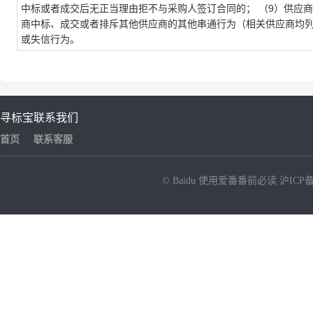
中标或者成交后无正当理由拒不与采购人签订合同的； （9）供应
商中标、成交或者排斥其他供应商的其他串通行为（相关供应商均列
或失信行为。
寻标宝
联系我们
首页
联系客服
© Baidu
使用爱番番前必读
沪ICP备
NEW
HOT