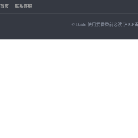
首页
联系客服
© Baidu
使用爱番番前必读
沪ICP备
NEW
HOT
暂时没有搜索结果…