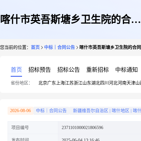
喀什市英吾斯塘乡卫生院的合同
您当前的位置：
首页
中标｜合同公告
喀什市英吾斯塘乡卫生院的合同
公告
首页
招标预告
招标公告
重新招标
中标通知
省份地区：
北京
广东
上海
江苏
浙江
山东
湖北
四川
河北
河南
天津
山
2026-08-06
中标｜合同公告
新疆维吾尔自治区
|
喀什地区
|
喀
项目编号
2371101000021806596
发布时间
2025-06-04 13:16:46