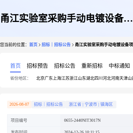
甬江实验室采购手动电镀设备项
您当前的位置：
首页
招标｜招标公告
甬江实验室采购手动电镀设备项目
目国际招标公告(2)
首页
招标预告
招标公告
重新招标
中标通知
省份地区：
北京
广东
上海
江苏
浙江
山东
湖北
四川
河北
河南
天津
山
2026-08-07
招标｜招标公告
浙江省
|
宁波市
|
镇海区
项目编号
0655-2440NIT3017N
发布时间
2024-12-26 10:11:15