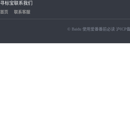
寻标宝
联系我们
首页
联系客服
© Baidu
使用爱番番前必读
沪ICP备
NEW
HOT
暂时没有搜索结果…