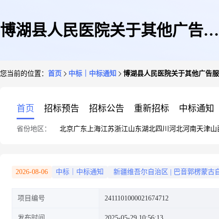
博湖县人民医院关于其他广告服
您当前的位置：
首页
中标｜中标通知
博湖县人民医院关于其他广告服
务的服务市场采购项目成交公告
首页
招标预告
招标公告
重新招标
中标通知
省份地区：
北京
广东
上海
江苏
浙江
山东
湖北
四川
河北
河南
天津
山
2026-08-06
中标｜中标通知
新疆维吾尔自治区
|
巴音郭楞蒙古
项目编号
2411101000021674712
发布时间
2025-05-29 10:56:13