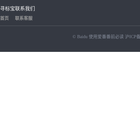
寻标宝
联系我们
首页
联系客服
© Baidu
使用爱番番前必读
沪ICP备
NEW
HOT
暂时没有搜索结果…