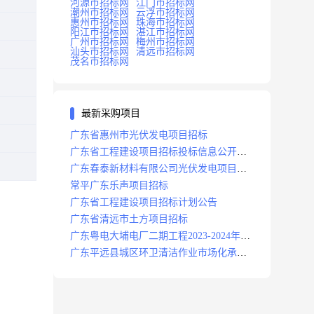
河源市招标网
江门市招标网
潮州市招标网
云浮市招标网
惠州市招标网
珠海市招标网
阳江市招标网
湛江市招标网
广州市招标网
梅州市招标网
汕头市招标网
清远市招标网
茂名市招标网
最新采购项目
广东省惠州市光伏发电项目招标
广东省工程建设项目招标投标信息公开目
录
广东春泰新材料有限公司光伏发电项目招
标
常平广东乐声项目招标
广东省工程建设项目招标计划公告
广东省清远市土方项目招标
广东粤电大埔电厂二期工程2023-2024年度
安保服务项目招标公告
广东平远县城区环卫清洁作业市场化承包
项目招标中标候选人公示