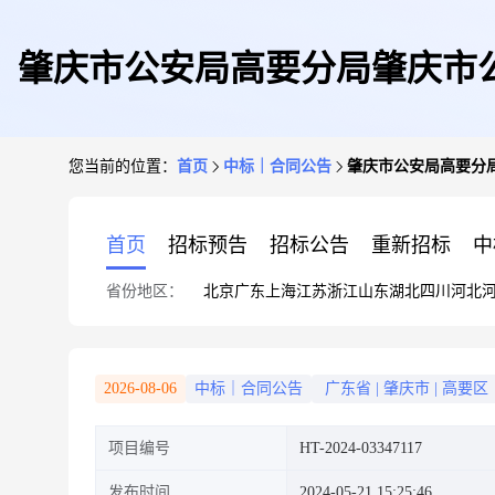
肇庆市公安局高要分局肇庆市
您当前的位置：
首页
中标｜合同公告
肇庆市公安局高要分
首页
招标预告
招标公告
重新招标
中
省份地区：
北京
广东
上海
江苏
浙江
山东
湖北
四川
河北
2026-08-06
中标｜合同公告
广东省
|
肇庆市
|
高要区
项目编号
HT-2024-03347117
发布时间
2024-05-21 15:25:46