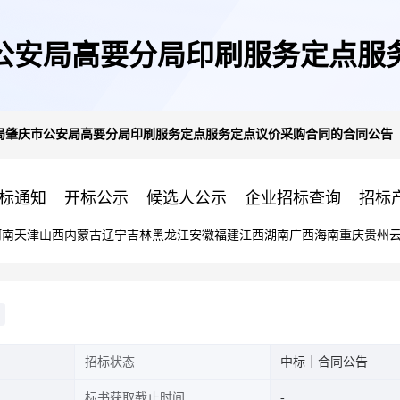
公安局高要分局印刷服务定点服
局肇庆市公安局高要分局印刷服务定点服务定点议价采购合同的合同公告
标通知
开标公示
候选人公示
企业招标查询
招标
河南
天津
山西
内蒙古
辽宁
吉林
黑龙江
安徽
福建
江西
湖南
广西
海南
重庆
贵州
招标状态
中标｜合同公告
标书获取截止时间