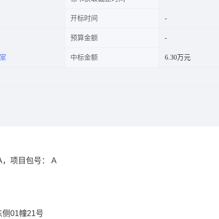
开标时间
预算金额
室
中标金额
6.30万元
6_A，项目包号： A
侧01幢21号