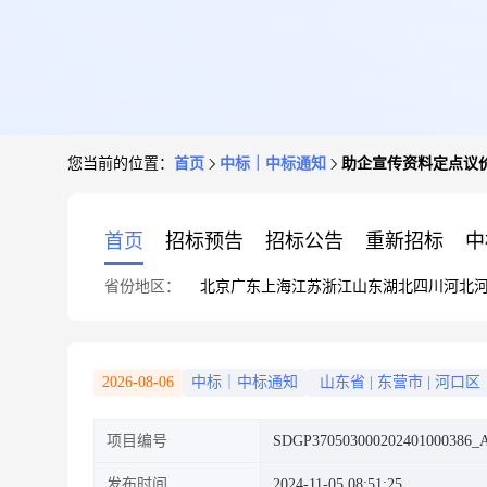
您当前的位置：
首页
中标｜中标通知
助企宣传资料定点议
首页
招标预告
招标公告
重新招标
中
省份地区：
北京
广东
上海
江苏
浙江
山东
湖北
四川
河北
2026-08-06
中标｜中标通知
山东省
|
东营市
|
河口区
项目编号
SDGP370503000202401000386_
发布时间
2024-11-05 08:51:25