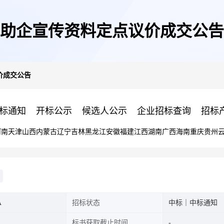
助企宣传资料定点议价成交公告
价成交公告
标通知
开标公示
候选人公示
企业招标查询
招标
河南
天津
山西
内蒙古
辽宁
吉林
黑龙江
安徽
福建
江西
湖南
广西
海南
重庆
贵州
A
招标状态
中标｜中标通知
标书获取截止时间