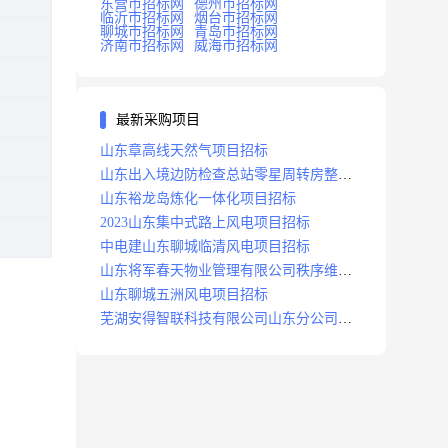
东营市招标网
德州市招标网
临沂市招标网
烟台市招标网
聊城市招标网
青岛市招标网
济南市招标网
威海市招标网
最新采购项目
山东章高线天然气项目招标
山东出入境边防检查总站零星周转房整修
项目招标中标
山东裕龙岛炼化一体化项目招标
2023山东集中式路上风电项目招标
中电建山东聊城临清风电项目招标
山东将军春天物业管理有限公司秩序维护
服务项目招标公告
山东聊城五洲风电项目招标
芜湖安得智联科技有限公司山东分公司济
南地区快递项目招标公告