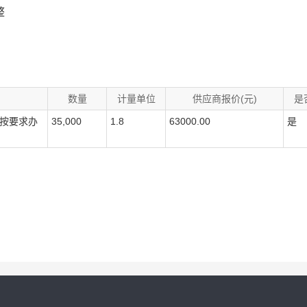
整
数量
计量单位
供应商报价(元)
是
按要求办
35,000
1.8
63000.00
是