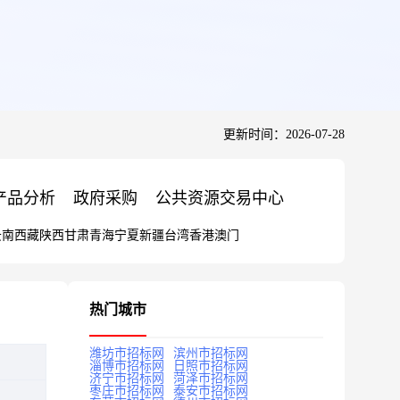
更新时间：2026-07-28
产品分析
政府采购
公共资源交易中心
云南
西藏
陕西
甘肃
青海
宁夏
新疆
台湾
香港
澳门
热门城市
潍坊市招标网
滨州市招标网
淄博市招标网
日照市招标网
济宁市招标网
菏泽市招标网
枣庄市招标网
泰安市招标网