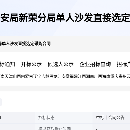
安局新荣分局单人沙发直接选定
局单人沙发直接选定采购合同
标通知
开标公示
候选人公示
企业招标查询
招标
河南
天津
山西
内蒙古
辽宁
吉林
黑龙江
安徽
福建
江西
湖南
广西
海南
重庆
贵州
1
招标状态
中标｜合同公告
标书获取截止时间