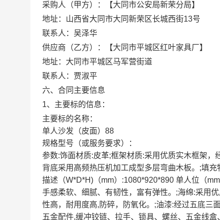
采购人（甲方）：【大同市公安局新荣分局】
地址：山西省大同市大同新荣区长城西街13号
联系人：吴泽华
供应商（乙方）：【大同市平城区红叶家具厂】
地址：大同市平城区马军营街道
联系人：贾淑平
六、合同主要信息
1、主要标的信息：
主要标的名称：
单人沙发（皮面）88
规格型号（或服务要求）：
参数:饰面材质:皮革;框架材质:采用优质实木框
背底采用高频热压机加工成型多层弯曲木板。;填充物:海
描述（W*D*H)（mm）:1080*920*890 单人位（m
手感柔软、细腻、有韧性，富有弹性。;海绵:采用
性高，耐用度高,防碎，防氧化。;油漆:经过五底三
五金配件,缓冲铰链、拉手、锁具、螺丝、五金线盒