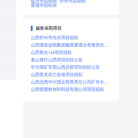
临汾市招标网
忻州市招标网
晋城市招标网
最新采购项目
山西忻州市光伏项目招标
山西煤炭运销集团簸箕掌煤业有限责任公
司井田地面三维地震勘探项目招标
山西焦化144项目招标
泰山玻纤山西项目招标公告
华为煤矿军团山西总部项目招标公告
山西壶关风力发电项目招标
山西汾西中兴煤业有限责任公司矿井水处
理站升级改造项目招标
山西恒镁新材料科技有限公司项目招标