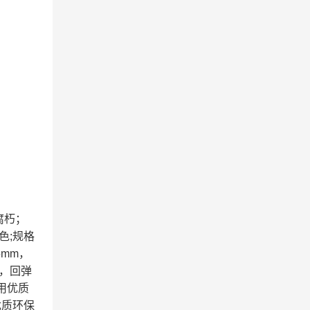
腐朽；
色;规格
5mm，
，回弹
用优质
优质环保