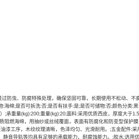
架，经过防虫、防腐特殊处理，确保坚固可靠，长期使用不松动、不
绵;是否可拆洗:否;是否有扶手:是;是否可储物:否;颜色分类:黑
m）;承重量(kg):200;重量(kg):20;面料:采用优质西皮，厚度大于1.
优质阻燃海绵，用抽纱或丝绒覆面，表面有防腐化和防变型保护膜
面油漆工序，木纹纹理清晰，色泽均匀、光滑耐用。;五金配件:采
、静音导轨等均具有足够的承载能力、耐腐蚀能力。;胶水:选用