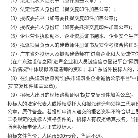
（
1）法定代表人证明书（原件加盖公章）；
（
2）法定代表人身份证（提交复印件加盖公章）；
（
3）授权委托书
（如有委托提交复印件加盖公章
)；
（
4）
授权委托人身份证（如有委托提交复印件加盖公章
)；
（
5）
企业营业执照副本、企业资质证书副本、企业安全生
（
6）
拟派项目负责人的建造师注册证书及安全考核合格证
B
（
7）
广东省外投标人及拟派建造师在
“进粤企业和人员诚信
（在广东建设信息网“进粤企业和人员诚信信息登记平台”网页
人员情况”中体现拟派建造师的资料；非广东省外投标人的，
（
8）
在汕头建筑信息网
“汕头市建筑业企业诚信公示平台”
(提交复印件加盖公章)；
（
9）
招标人出具的现场踏勘证明书
(提交复印件加盖公章)
。
投标人的法定代表人或授权委托人和拟派建造师须携二代身
公章，原件备查。若投标申请人递交的报名资料不符合以上
二条规定的投标人资格条件的，招标人有权拒绝其报名。当
所有投标申请人为正式投标人。
招标文件售价：人民币
500元/套，售后不退。