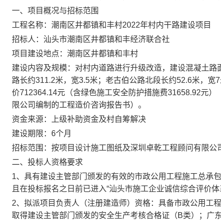
一、项目概况与招标范围
工程名称：
潮南区井都镇和丰村
2022年村内干路建设项目
招标人：
汕头市潮南区井都镇和丰经济联合社
项目
建设地点：
潮南区井都镇和丰村
建设内容及规模
：
对村内道路进行升级改造，建设混凝土路
路长约311.2米，宽3.5米；老古伯公路北段长约52.6米，
价712364.14元（含绿色施工安全防护措施费31658.
限公司编制的工程造价咨询报告书）。
资金来源：
上级补助资金及村自筹解决
建设期限：
6个月
招标范围：
按项目设计施工图纸及深圳卓乾工程顾问有限公
二、
投标人资格要求
1、具有建设主管部门颁发的有效的市政公用工程施工总承
且在投标报名之日前已进入“汕头市施工企业诚信综合评价体
2、拟派项目负责人（注册建造师）资格：具备市政公用工
取得建设主管部门颁发的安全生产考核合格证（B类）；广