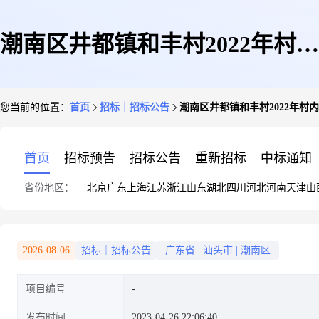
潮南区井都镇和丰村2022年村内
您当前的位置：
首页
招标｜招标公告
潮南区井都镇和丰村2022年村
干路建设项目招标公告
首页
招标预告
招标公告
重新招标
中标通知
省份地区：
北京
广东
上海
江苏
浙江
山东
湖北
四川
河北
河南
天津
山
2026-08-06
招标｜招标公告
广东省
|
汕头市
|
潮南区
项目编号
发布时间
2023-04-26 22:06:40