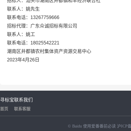
招标人：汕头市潮南区井都镇和丰经济联合社
联系人：
姚先生
联系电话：
13267759666
招标代理：广东众诚招标有限公司
联系人：姚工
联系电话：
18025542221
潮南区井都镇农村集体资产资源交易中心
2023年4月26日
寻标宝
联系我们
首页
联系客服
© Baidu
使用爱番番前必读
沪ICP备