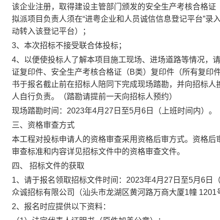
该企业注册，取得建设主管部门颁发的安全生产考核合格证（B
拟派项目负责人须在“进粤企业和人员诚信信息登记平台”录
动转入该登记平台）；
3、本次招标不接受联合体投标；
4、以便使投标人了解本项目施工现场、进场道路等情况，
证复印件、安全生产考核合格证（B类）复印件（所有复印
书于报名截止前在招标人陪同下完成现场踏勘，并向招标人
人自行负责。（踏勘请提前一天向招标人预约）
现场踏勘时间：
2023年4月27日至5月6日（上班时间内）。
三、资格审查方式
本工程对投标申请人的资格审查采用资格后审方式。资格后
审查标准和内容详见招标文件中的资格审查文件。
四、
招标文件的获取
1、请于报名领取招标文件时间：2023年
4
月
27
日至
5
月
6
日
众诚招标有限公司（汕头市龙湖区黄河路万商大厦1幢 120
2、报名时应提供以下资料：