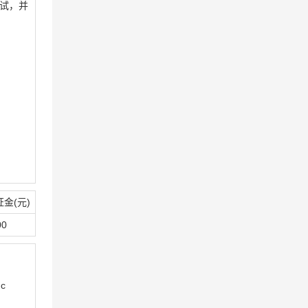
调试，并
金(元)
00
c