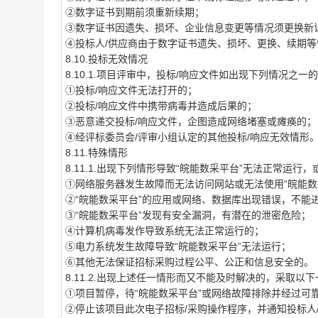
②数字证书到期前须重新续期；
③数字证书因遗失、损坏、企业信息变更等情况须更换新
④投标人/供应商由于数字证书遗失、损坏、更换、续期等
8.10.投标无效情况
8.10.1.项目评审中，投标/响应文件如出现下列情况之
①投标/响应文件无法打开的；
②投标/响应文件中携带病毒并造成后果的；
③恶意递交投标/响应文件，企图造成网络堵塞或瘫痪的；
④经评标委员会/评审小组认定的其他投标/响应无效情形
8.11.特殊情形
8.11.1.出现下列情形导致“皖能数采平台”无法正常
①网络服务器发生故障而无法访问网站或无法使用“皖能数
②“皖能数采平台”的应用或网络、数据库出现错误，不能
③“皖能数采平台”发现有安全漏洞，有潜在的泄密危险；
④计算机病毒发作导致系统无法正常运行的；
⑤电力系统发生故障导致“皖能数采平台”无法运行；
⑥其他无法保证招标采购过程公平、公正和信息安全的。
8.11.2.出现上述任一情形而又不能及时解决的，采取以
①项目暂停，待“皖能数采平台”或网络故障排除并经过可
②停止该项目此次电子招标/采购操作程序，并通知投标人