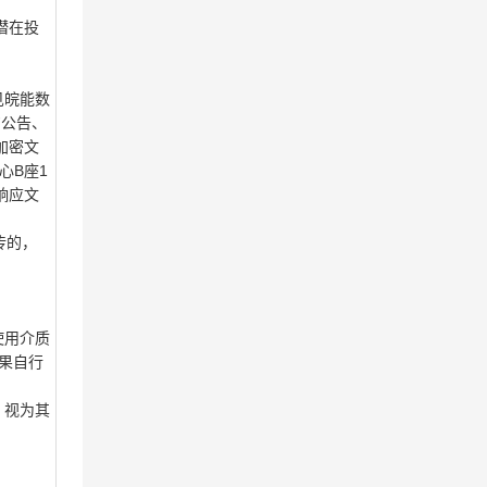
潜在投
见皖能数
采购公告、
加密文
心B座1
/响应文
上传的，
使用介质
果自行
，视为其