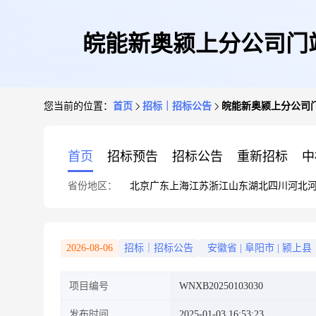
皖能新奥颍上分公司门
您当前的位置：
首页
招标｜招标公告
皖能新奥颍上分公司
首页
招标预告
招标公告
重新招标
中
省份地区：
北京
广东
上海
江苏
浙江
山东
湖北
四川
河北
2026-08-06
招标｜招标公告
安徽省
|
阜阳市
|
颍上县
项目编号
WNXB20250103030
发布时间
2025-01-03 16:53:23