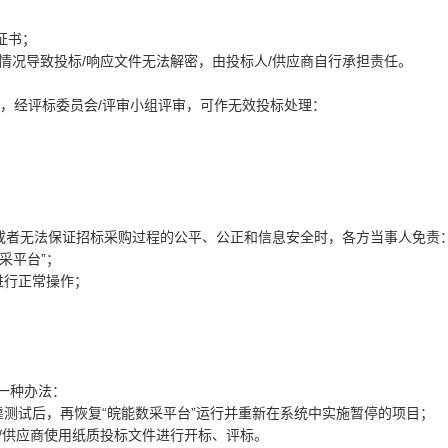
证书；
情况导致投标/响应文件无法解密，由投标人/供应商自行承担责任。
一的，经评标委员会/评审小组评审，可作无效投标处理：
。
运行，或者无法保证招标采购过程的公平、公正和信息安全时，各方当事人免责
采平台”；
进行正常操作；
下一种办法：
靠测试后，再恢复“皖能数采平台”运行并重新在系统中实施暂停的项目；
/供应商使用纸质投标文件进行开标、评标。