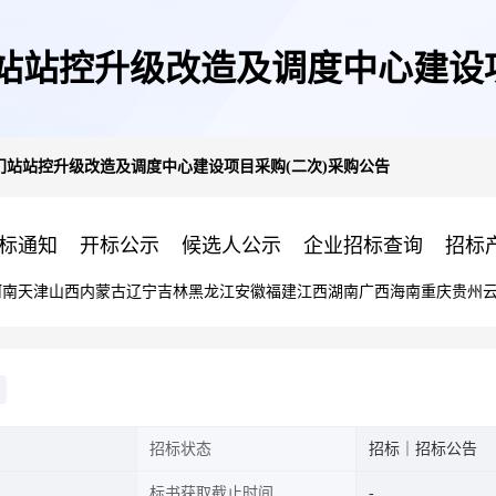
站站控升级改造及调度中心建设项
门站站控升级改造及调度中心建设项目采购(二次)采购公告
标通知
开标公示
候选人公示
企业招标查询
招标
河南
天津
山西
内蒙古
辽宁
吉林
黑龙江
安徽
福建
江西
湖南
广西
海南
重庆
贵州
招标状态
招标｜招标公告
标书获取截止时间