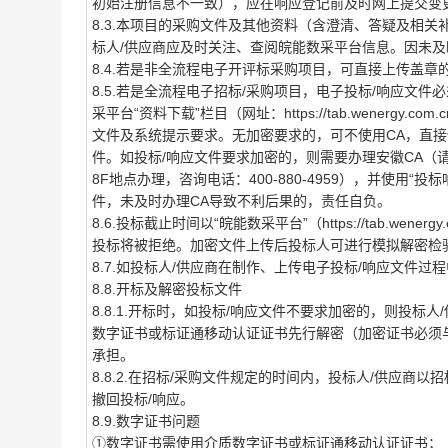
初始注册信息不一致），应在响应登记前及时网上提交变
8.3.本项目的采购文件及其他资料（含澄清、答疑及相
标人/供应商应及时关注、查阅皖能数采平台信息。因未
8.4.若是非全流程电子开评标采购项目，可直接上传盖
8.5.若是全流程电子招标/采购项目，电子投标/响应文件
采平台“资料下载”栏目（网址：https://tab.wenergy.c
文件及系统提示要求。无加密要求的，可不使用CA，直接使
件。如投标/响应文件要求加密的，则需要办理安徽CA（
8F地点办理，咨询电话：400-880-4959），并使用“
件，未及时办理CA导致不利后果的，责任自负。
8.6.投标截止时间以“皖能数采平台”（https://tab.w
投标将被拒绝。加密文件上传后投标人可进行模拟解密检
8.7.如投标人/供应商在制作、上传电子投标/响应文件
8.8.开标及解密投标文件
8.8.1.开标时，如投标/响应文件不要求加密的，则投标
数字证书或标证通移动认证证书先行解密（加密证书必须
承担。
8.8.2.在招标/采购文件规定的时间内，投标人/供应商
撤回投标/响应。
8.9.数字证书问题
①数字证书需使用介质数字证书或标证通移动认证证书；