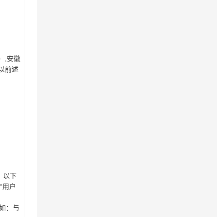
n）,安徽
，以前述
n，以下
“用户
（如：与