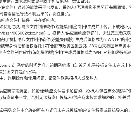
更申请。因未及时变更导致不利后果的，责任自负。
关补充文件）通过皖能数采平台发布，采购人/代理机构不再另行书面通知，
及时查看信息导致不利后果的，责任自负。
章的响应文件扫描件，并在线响应。
必须使用“投标响应文件制作软件(皖能集团版)”制作生成并上传。下载地址
om.cn/bszn/005002/zlxz.html）。投标人/供应商响应登记时，需注意查看
用“投标响应文件制作软件(皖能集团版)”生成后缀格式为“nWNTF”的非
请携带身份证和授权委托书在合肥市政务区聚云路138号白天鹅国际商务中
投标响应文件制作软件(皖能集团版)”制作生成后缀格式为“WNTF”的加密投标
energy.com.cn）系统的时间为准，逾期系统将自动关闭,电子投标文件未完成
验加密文件是否正常。
过程中，遇到操作和使用问题，请及时联系招标人或采购人。
人/供应商无需解密；如投标/响应文件要求加密的，投标人/供应商必须远程
与解密证书一致，否则无法解密）投标人/供应商未按要求解密的，相关后
以招标/采购文件中允许的所有方式仍未完成投标/响应文件解密或系统导入的