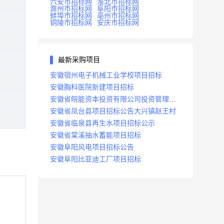
六安市招标网
淮北市招标网
滁州市招标网
阜阳市招标网
蚌埠市招标网
亳州市招标网
铜陵市招标网
安庆市招标网
最新采购项目
安徽宿州电子机械工业学校项目招标
安徽胸科医院新建项目招标
安徽省皖能资本投资有限公司投资管理系
统建设项目招标
安徽省凤台县项目招标公告大兴镇赵王村
安徽省临泉县再生水项目招标公示
安徽省棠溪抽水蓄能项目招标
安徽阜阳风电项目招标公告
安徽阜阳比亚迪工厂项目招标