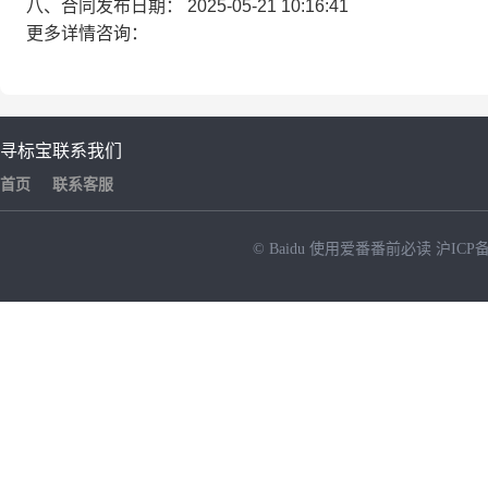
八、合同发布日期：
2025-05-21 10:16:41
更多详情咨询：
寻标宝
联系我们
首页
联系客服
© Baidu
使用爱番番前必读
沪ICP备
NEW
HOT