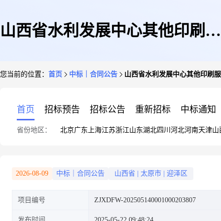
山西省水利发展中心其他印刷服
您当前的位置：
首页
中标｜合同公告
山西省水利发展中心其他印刷服
务直接选定采购合同
首页
招标预告
招标公告
重新招标
中标通知
省份地区：
北京
广东
上海
江苏
浙江
山东
湖北
四川
河北
河南
天津
山
2026-08-09
中标｜合同公告
山西省
|
太原市
|
迎泽区
项目编号
ZJXDFW-202505140001000203807
发布时间
2025-05-22 09:48:24