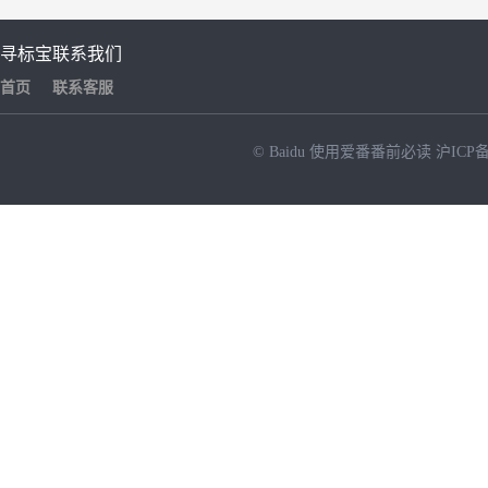
寻标宝
联系我们
首页
联系客服
© Baidu
使用爱番番前必读
沪ICP备
NEW
HOT
暂时没有搜索结果…