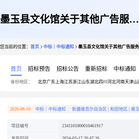
墨玉县文化馆关于其他广告服务
您当前的位置：
首页
中标｜中标通知
墨玉县文化馆关于其他广告服务
的服务市场采购项目成交公告
首页
招标预告
招标公告
重新招标
中标通知
省份地区：
北京
广东
上海
江苏
浙江
山东
湖北
四川
河北
河南
天津
山
2026-08-10
中标｜中标通知
新疆维吾尔自治区
|
和田地区
|
墨
项目编号
2341101000010461917
发布时间
2024-03-17 20:47:26