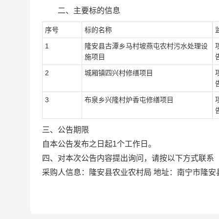
二、主要标的信息
序号
标的
名称
1
隆安县古潭乡马村坡燕屯农村污水处理设
施项目
2
城厢镇四兴村修缮项目
3
布泉乡兴隆村炉香屯修缮项目
三、公告期限
自本公告发布之日起
1
个工作日。
四、对本次公告内容提出询问，请按以下方式联
采购人信息：
隆安县农业农村局
地址：南宁市隆安