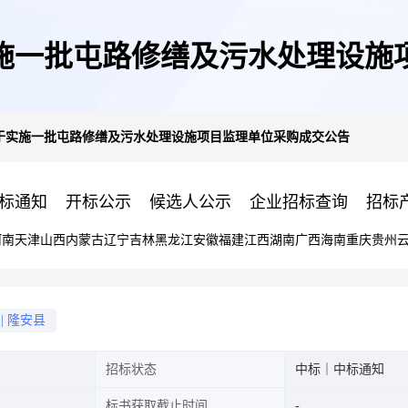
施一批屯路修缮及污水处理设施
于实施一批屯路修缮及污水处理设施项目监理单位采购成交公告
标通知
开标公示
候选人公示
企业招标查询
招标
河南
天津
山西
内蒙古
辽宁
吉林
黑龙江
安徽
福建
江西
湖南
广西
海南
重庆
贵州
|
隆安县
招标状态
中标｜中标通知
标书获取截止时间