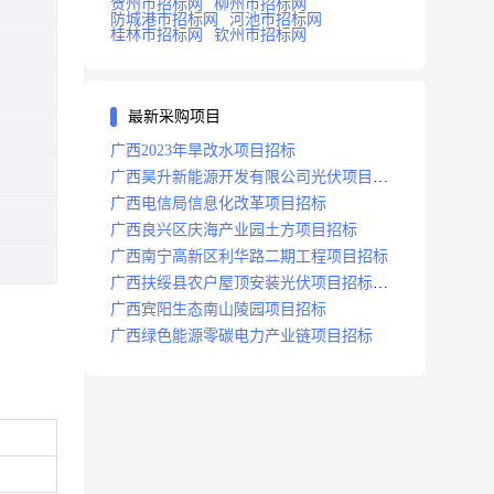
贺州市招标网
柳州市招标网
防城港市招标网
河池市招标网
桂林市招标网
钦州市招标网
最新采购项目
广西2023年旱改水项目招标
广西昊升新能源开发有限公司光伏项目招
标
广西电信局信息化改革项目招标
广西良兴区庆海产业园土方项目招标
广西南宁高新区利华路二期工程项目招标
广西扶绥县农户屋顶安装光伏项目招标公
告
广西宾阳生态南山陵园项目招标
广西绿色能源零碳电力产业链项目招标