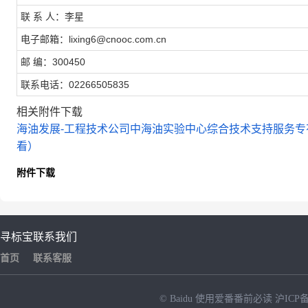
联 系 人：李星
电子邮箱：lixing6@cnooc.com.cn
邮 编：300450
联系电话：02266505835
相关附件下载
海油发展-工程技术公司中海油实验中心综合技术支持服务专有
看）
附件下载
寻标宝
联系我们
首页
联系客服
© Baidu
使用爱番番前必读
沪ICP备