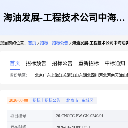
海油发展-工程技术公司中海油
您当前的位置：
首页
招标｜招标公告
海油发展-工程技术公司中海油
实验中心综合技术支持服务专有
首页
招标预告
招标公告
重新招标
中标通知
省份地区：
北京
广东
上海
江苏
浙江
山东
湖北
四川
河北
河南
天津
山
协议
2026-08-08
招标｜招标公告
北京市
|
东城区
项目编号
26-CNCCC-FW-GK-0240/01
发布时间
2026-01-29 09:17:51