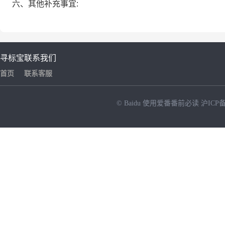
六、其他补充事宜:
寻标宝
联系我们
首页
联系客服
© Baidu
使用爱番番前必读
沪ICP备
NEW
HOT