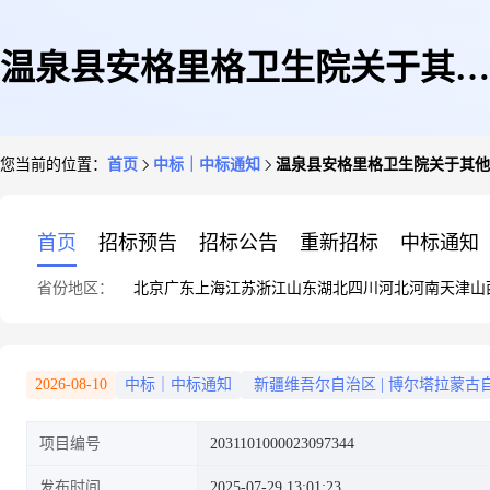
温泉县安格里格卫生院关于其他
您当前的位置：
首页
中标｜中标通知
温泉县安格里格卫生院关于其他
维修和保养服务的服务市场采购
首页
招标预告
招标公告
重新招标
中标通知
省份地区：
北京
广东
上海
江苏
浙江
山东
湖北
四川
河北
河南
天津
山
项目成交公告
2026-08-10
中标｜中标通知
新疆维吾尔自治区
|
博尔塔拉蒙古
项目编号
2031101000023097344
发布时间
2025-07-29 13:01:23