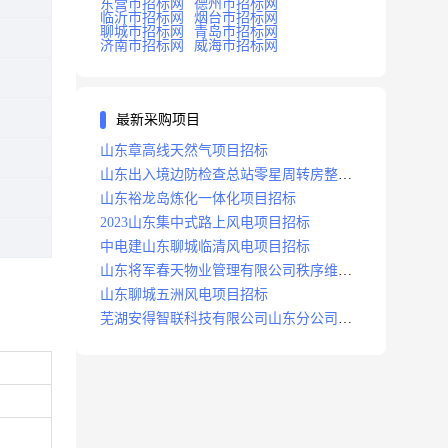
东营市招标网
德州市招标网
临沂市招标网
烟台市招标网
聊城市招标网
青岛市招标网
济南市招标网
威海市招标网
最新采购项目
山东章高线天然气项目招标
山东出入境边防检查总站零星周转房整修
项目招标中标
山东裕龙岛炼化一体化项目招标
2023山东集中式路上风电项目招标
中电建山东聊城临清风电项目招标
山东将军春天物业管理有限公司秩序维护
服务项目招标公告
山东聊城五洲风电项目招标
芜湖安得智联科技有限公司山东分公司济
南地区快递项目招标公告