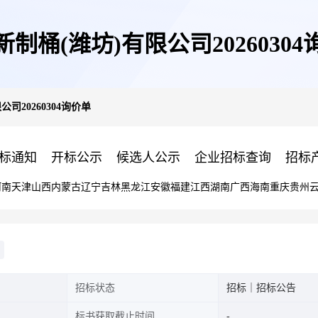
制桶(潍坊)有限公司2026030
司20260304询价单
标通知
开标公示
候选人公示
企业招标查询
招标
河南
天津
山西
内蒙古
辽宁
吉林
黑龙江
安徽
福建
江西
湖南
广西
海南
重庆
贵州
招标状态
招标｜招标公告
标书获取截止时间