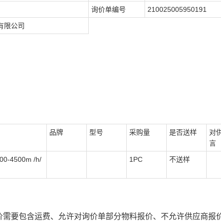
询价单编号
210025005950191
有限公司
品牌
型号
采购量
是否送样
对
言
-4500m /h/
1PC
不送样
价需要包含运费、允许对询价单部分物料报价、不允许供应商报