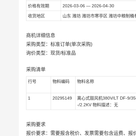
价格有效期
2026-03-06 — 2026-04-30
收货地区
山东 潍坊 潍坊市寒亭区 潍坊中粮制桶
商机详细信息
采购类型：标准订单(单次采购)
询价类型：现货/标准品
采购清单
行号
物料编码
物料名称
1
20295149
离心式鼓风机380V/LT DF-9/3500
-/2.2KV 物料描述：无
采购要求
报价要求：需要报含税价、发票需要包含运费、报