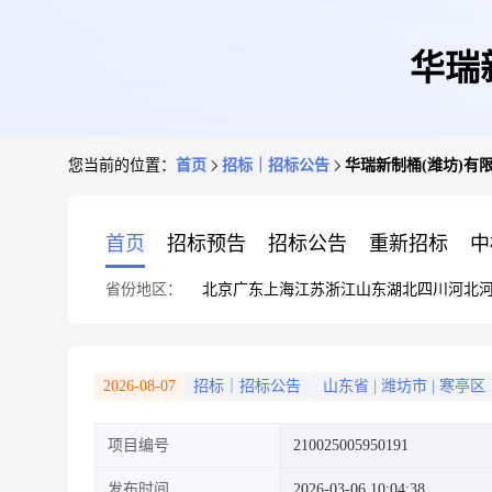
华瑞新
您当前的位置：
首页
招标｜招标公告
华瑞新制桶(潍坊)有限公
首页
招标预告
招标公告
重新招标
中
省份地区：
北京
广东
上海
江苏
浙江
山东
湖北
四川
河北
2026-08-07
招标｜招标公告
山东省
|
潍坊市
|
寒亭区
项目编号
210025005950191
发布时间
2026-03-06 10:04:38