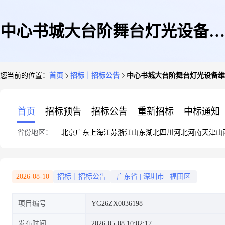
中心书城大台阶舞台灯光设备维
您当前的位置：
首页
招标｜招标公告
中心书城大台阶舞台灯光设备维
修更换工程
首页
招标预告
招标公告
重新招标
中标通知
省份地区：
北京
广东
上海
江苏
浙江
山东
湖北
四川
河北
河南
天津
山
2026-08-10
招标｜招标公告
广东省
|
深圳市
|
福田区
项目编号
YG26ZX0036198
发布时间
2026-05-08 10:02:17