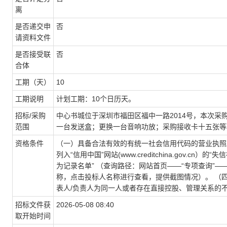
离
是否递交申
否
请资料文件
是否接受联
否
合体
工期（天）
10
工期说明
计划工期：10个日历天。
招标/采购
中心书城位于深圳市福田区福中一路2014号，本次
范围
一台发送盒；更换一台音响功放；采购接收卡十五张等
资格条件
（一）具备合法有效的有统一社会信用代码的营业执照
列入“信用中国”网站(www.creditchina.gov.
为记录名单” （查询路径：网站首页——“专项查询”—
称，点击投标人名称进行查看，提供截图情况）。 （
表人/负责人为同一人或者存在直接控股、管理关系的
招标文件获
2026-05-08 08:40
取开始时间