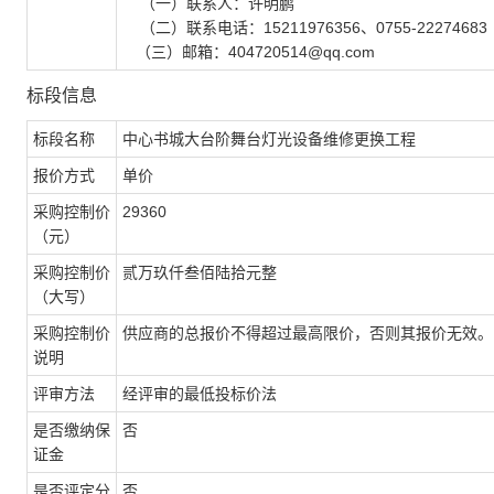
（一）联系人：许明鹏
（二）联系电话：15211976356、0755-22274683
（三）邮箱：404720514@qq.com
标段信息
标段名称
中心书城大台阶舞台灯光设备维修更换工程
报价方式
单价
采购控制价
29360
（元）
采购控制价
贰万玖仟叁佰陆拾元整
（大写）
采购控制价
供应商的总报价不得超过最高限价，否则其报价无效。
说明
评审方法
经评审的最低投标价法
是否缴纳保
否
证金
是否评定分
否