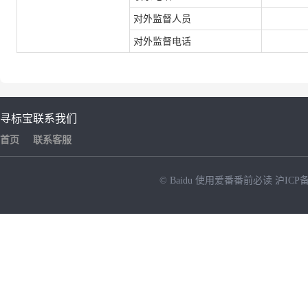
对外监督人员
对外监督电话
寻标宝
联系我们
首页
联系客服
© Baidu
使用爱番番前必读
沪ICP备
NEW
HOT