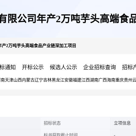
有限公司年产2万吨芋头高端食
年产2万吨芋头高端食品产业链深加工项目
标通知
开标公示
候选人公示
企业招标查询
招标
河南
天津
山西
内蒙古
辽宁
吉林
黑龙江
安徽
福建
江西
湖南
广西
海南
重庆
贵州
招标状态
立项信息
标书获取截止时间