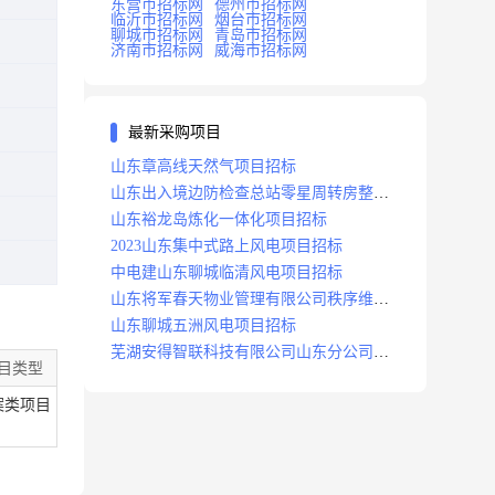
东营市招标网
德州市招标网
临沂市招标网
烟台市招标网
聊城市招标网
青岛市招标网
济南市招标网
威海市招标网
最新采购项目
山东章高线天然气项目招标
山东出入境边防检查总站零星周转房整修
项目招标中标
山东裕龙岛炼化一体化项目招标
2023山东集中式路上风电项目招标
中电建山东聊城临清风电项目招标
山东将军春天物业管理有限公司秩序维护
服务项目招标公告
山东聊城五洲风电项目招标
芜湖安得智联科技有限公司山东分公司济
目类型
南地区快递项目招标公告
案类项目