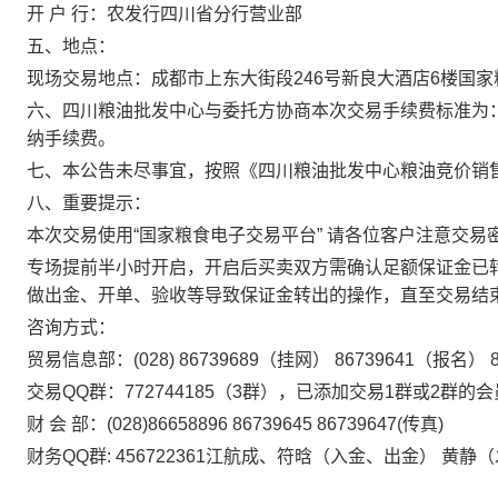
开
户 行：农发行四川省分行营业部
五、地点：
现场交易地点：成都市上东大街段
246号新良大酒店6楼国
六、
四川粮油批发中心与委托方协商本次交易手续费标准为
纳手续费。
七、
本公告未尽事宜，
按照
《
四川粮油批发中心粮油竞价销
八、重要提示：
本次
交易
使用
“国家粮食电子交易平台” 请各位客户注意
交易
专场提前半小时开启，开启后买卖双方需确认足额保证金已
做出金、开单、验收等导致保证金转出的操作，直至交易结
咨询方式：
贸易信息部：
(028)
86739689（挂网） 86739641（报名）
交易
QQ群：772744185（3群），已添加交易1群或2群
财
会 部：(028)
86658896
86739645 86739647(传真)
财务
QQ群: 456722361江航成、
符晗
（入金、出金）
黄静（