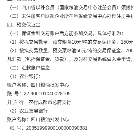
（一）四川省以外会员（国家粮油交易中心注册会员）须拨
（二）
未注册客户
联系企业所在地省级交易中心办理注册手
四、预交保证金
（
一
）
保证金到交易账户后方能参加交易，具体标准为：
（
1）按拟
交易
数量，预交
粮食
10元/吨的交易保证金
、
150
（
2）按拟
交易
数量，预交
菜籽油
50元/吨的交易保证金
、
70
凡汇款（包括保证金、货款），及时在交易系统做入金申请
（二）汇款账户信息：
（
1）农业银行：
账户名称：四川粮油批发中心
账
号：22-900101040028109
开
户 行：农行成都市总府支行
（
2）农业发展银行：
账户名称：四川粮油批发中心
账 号：20351999900100000090381