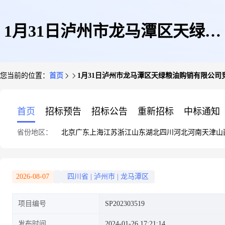
1月31日泸州市龙马潭区天绿粮
您当前的位置：
首页
1月31日泸州市龙马潭区天绿粮油购销有限公司竞价
油购销有限公司竞价挂牌销售交
首页
招标预告
招标公告
重新招标
中标通知
省份地区：
北京
广东
上海
江苏
浙江
山东
湖北
四川
河北
河南
天津
山
易会公告(2024第100场)
2026-08-07
四川省
|
泸州市
|
龙马潭区
项目编号
SP202303519
发布时间
2024-01-26 17:21:14