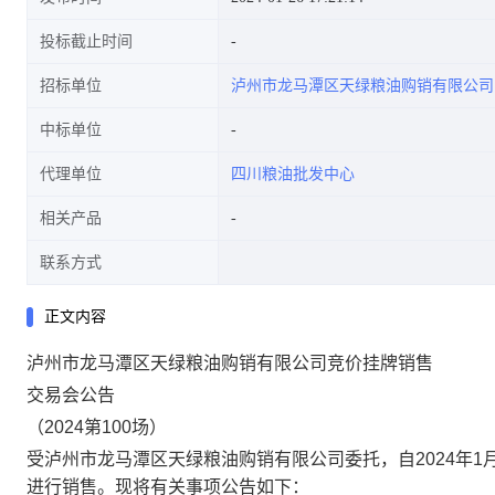
投标截止时间
招标单位
泸州市龙马潭区天绿粮油购销有限公司
中标单位
代理单位
四川粮油批发中心
相关产品
联系方式
正文内容
泸州市龙马潭区天绿粮油购销有限公司竞价
挂牌
销售
交易会公告
（
202
4
第
100
场）
受
泸州市龙马潭区天绿粮油购销有限公司
委托，
自
2024年1
进行
销售
。现将有关事项公告如下：