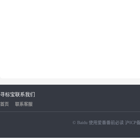
寻标宝
联系我们
首页
联系客服
© Baidu
使用爱番番前必读
沪ICP备