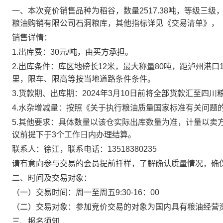
一、
本次竞价
销售
品种为
稻谷
，数量
2517.38
吨，
等级
三级
粮油购销有限公司石洞粮库
，
其他指标详见《交易清单》，
销售详情：
1.出库费：
30元/吨，由买方承担。
2.出库条件：
库区地磅长
12米，最大称量80吨，距泸州港口
里
，
限车、限高等按当地道路条件条件
。
3.货款期、出库期：
2024年3月10日前将全部货款汇至四川
4.水杂增减量：
按照《关于执行粮油质量国家标准有关问题
5.其他要求：
具体数量以该仓实际出库数量为准，计量以卖
议前提下于
3个工作日内办理结算。
联系人：徐江，联系电话：
13518380235
请有意向参与交易的会员提前扦样，了解确认质量情况，确
二、时间及交易对象：
（一）交易时间：
周一至周五
9:30-16：00
（二）交易对象：
参加竞价交易的
对象
为国内具有粮油经营
三、报名须知