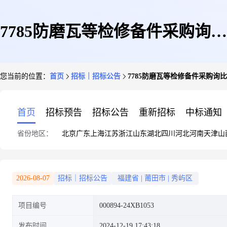
7785防磨瓦等检修备件采购询比
您当前的位置：
首页
招标｜招标公告
7785防磨瓦等检修备件采购询
采购公告
首页
招标预告
招标公告
重新招标
中标通知
省份地区：
北京
广东
上海
江苏
浙江
山东
湖北
四川
河北
河南
天津
山
2026-08-07
招标｜招标公告
福建省
|
莆田市
|
秀屿区
项目编号
000894-24XB1053
发布时间
2024-12-19 17:43:18