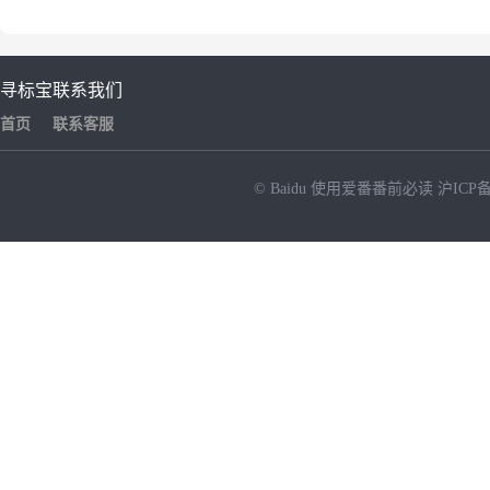
寻标宝
联系我们
首页
联系客服
© Baidu
使用爱番番前必读
沪ICP备
NEW
HOT
暂时没有搜索结果…