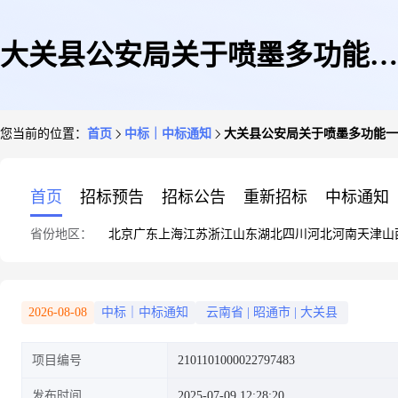
大关县公安局关于喷墨多功能一
您当前的位置：
首页
中标｜中标通知
大关县公安局关于喷墨多功能一
体机的网上超市采购项目成交公
首页
招标预告
招标公告
重新招标
中标通知
省份地区：
北京
广东
上海
江苏
浙江
山东
湖北
四川
河北
河南
天津
山
告
2026-08-08
中标｜中标通知
云南省
|
昭通市
|
大关县
项目编号
2101101000022797483
发布时间
2025-07-09 12:28:20