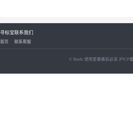
寻标宝
联系我们
首页
联系客服
© Baidu
使用爱番番前必读
沪ICP备
NEW
HOT