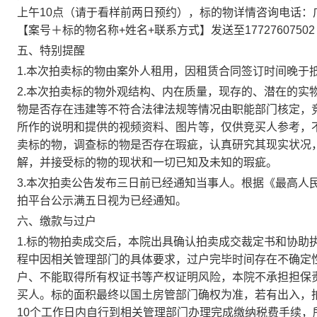
上午
10
点（请于看样前两日预约），标的物详情咨询电话：
【案号＋标的物名称
+
姓名
+
联系方式】发送至
17727607502
五、特别提醒
1.
本次拍卖标的物由案外人租用，因租赁合同签订时间晚于
2.
本次拍卖标的物外观结构、内在质量，现存的、潜在的实
物是否存在违建等不符合法律法规等情况由职能部门核定，
所作的说明和提供的视频资料、图片等，仅供竞买人参考，
卖标的物，调查标的物是否存在瑕疵，认真研究其现实状况
解，并接受标的物的现状和一切已知及未知的瑕疵。
3.
本次拍卖公告发布三日前已经通知当事人。根据《最高人
拍平台公示满五日视为已经通知。
六、缴款与过户
1.
标的物拍卖成交后，本院出具确认拍卖成交裁定书和协助
程中因相关管理部门的具体要求，过户完毕时间存在不确定
户、不能取得所有权证书等产权证明风险，本院不承担担保
买人。标的面积最终以国土房管部门确权为准，若有出入，
10
个工作日内自行到相关管理部门办理完成缴纳税费手续，