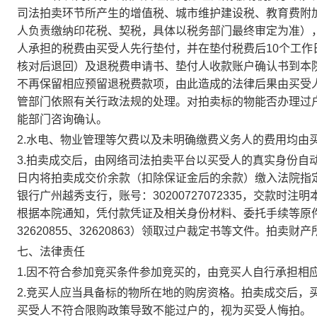
司法拍卖环节所产生的增值税、城市维护建设税、教育费附
人负责缴纳印花税、契税，具体以税务部门最终审定为准）
人承担的税费由买受人先行垫付，并在垫付税费后
10
个工作
核对后退回）及退税费申请书、垫付人收款账户确认书到本
不再保留相应预留退税费款项，由此造成的法律后果由买受
管部门依照有关行政法规的处理。对拍卖标的物能否办理过
能部门咨询确认。
2.
水电、物业管理等欠费以及未明确缴费义务人的费用均由
3.
拍卖成交后，由网络司法拍卖平台以买受人的真实身份自
日内将拍卖成交价余款（扣除保证金后的余款）缴入法院指
银行广州越秀支行，账号：
30200727072335
，交款时注明
根据本院通知，凭付款凭证及相关身份材料、委托手续等原
32620855
、
32620863
）领取过户裁定书等文件。拍卖财产
七、法律责任
1.
因不符合参加竞买条件参加竞买的，由竞买人自行承担相
2.
竞买人应当具备标的物所在地的购房资格。拍卖成交后，
买受人不符合限购政策导致不能过户的，视为买受人悔拍。