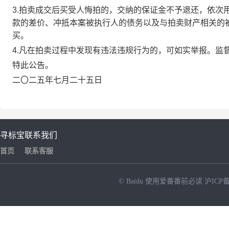
3.
拍卖成交后买受人悔拍的，交纳的保证金不予退还，依次
款的差价、冲抵本案被执行人的债务以及与拍卖财产相关的
买。
4.
凡在拍卖过程中发现有违法违规行为的，可如实举报。监
特此公告。
二
〇
二五年七月二十五日
寻标宝
联系我们
首页
联系客服
© Baidu
使用爱番番前必读
沪ICP备
NEW
HOT