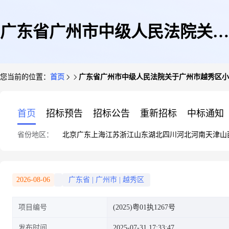
广东省广州市中级人民法院关于
您当前的位置：
首页
广东省广州市中级人民法院关于广州市越秀区小北路
广州市越秀区小北路小石街24号
首页
招标预告
招标公告
重新招标
中标通知
省份地区：
北京
广东
上海
江苏
浙江
山东
湖北
四川
河北
河南
天津
山
303房(第二次拍卖)的公告(二次)
2026-08-06
广东省
|
广州市
|
越秀区
项目编号
(2025)粤01执1267号
发布时间
2025-07-31 17:33:47