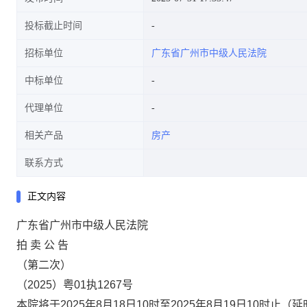
投标截止时间
招标单位
广东省广州市中级人民法院
中标单位
代理单位
相关产品
房产
联系方式
正文内容
广东省广州市中级人民法院
拍
卖
公
告
（第二次）
（
2025
）粤
01
执
1267
号
本院将于
2025
年
8
月
18
日
10
时至
2025
年
8
月
19
日
10
时止（延