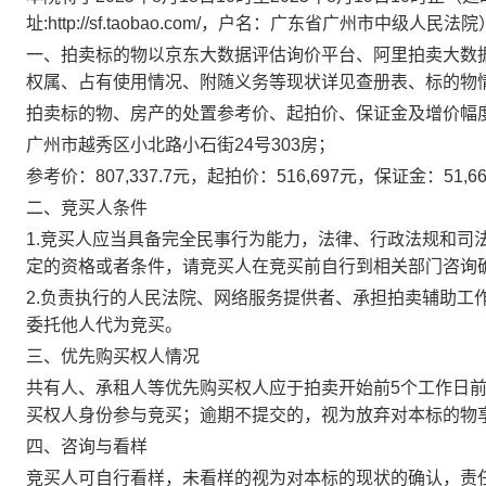
址
:http://sf.taobao.com/
，户名：广东省广州市中级人民法院
一、拍卖标的物以京东大数据评估询价平台、阿里拍卖大数
权属、占有使用情况、附随义务等现状详见查册表、标的物
拍卖标的物、房产的处置参考价、起拍价、保证金及增价幅
广州市越秀区小北路小石街
24
号
303
房
；
参考价：
807,337.7
元，起拍价：
516,697
元，保证金：
51,6
二、竞买人条件
1.
竞买人应当具备完全民事行为能力，法律、行政法规和司
定的资格或者条件，请竞买人在竞买前自行到相关部门咨询
2.
负责执行的人民法院、网络服务提供者、承担拍卖辅助工
委托他人代为竞买。
三、优先购买权人情况
共有人、承租人等优先购买权人应于拍卖开始前
5
个工作日
买权人身份参与竞买；逾期不提交的，视为放弃对本标的物
四、咨询与看样
竞买人可自行看样，未看样的视为对本标的现状的确认，责