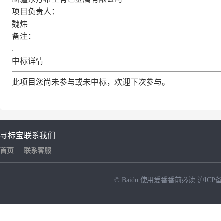
项目负责人：
魏炜
备注：
.
中标详情
此项目您尚未参与或未中标，欢迎下次参与。
寻标宝
联系我们
首页
联系客服
© Baidu
使用爱番番前必读
沪ICP备
NEW
HOT