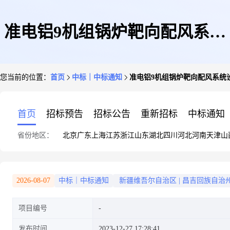
准电铝9机组锅炉靶向配风系统
您当前的位置：
首页
中标｜中标通知
准电铝9机组锅炉靶向配风系统
设备中标公告
首页
招标预告
招标公告
重新招标
中标通知
省份地区：
北京
广东
上海
江苏
浙江
山东
湖北
四川
河北
河南
天津
山
2026-08-07
中标｜中标通知
新疆维吾尔自治区
|
昌吉回族自治
项目编号
发布时间
2023-12-27 17:28:41