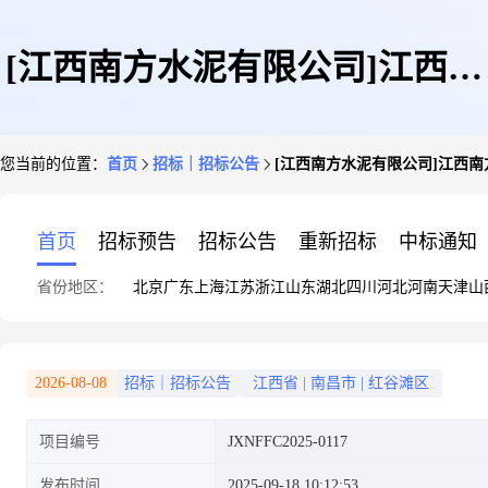
[江西南方水泥有限公司]江西南
您当前的位置：
首页
招标｜招标公告
[江西南方水泥有限公司]江西南
方辅材备件(定制雨棚)采购询比
首页
招标预告
招标公告
重新招标
中标通知
省份地区：
北京
广东
上海
江苏
浙江
山东
湖北
四川
河北
河南
天津
山
2026-08-08
招标｜招标公告
江西省
|
南昌市
|
红谷滩区
项目编号
JXNFFC2025-0117
发布时间
2025-09-18 10:12:53