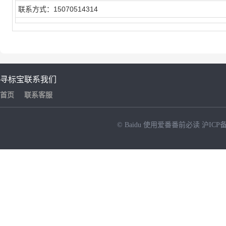
联系方式：15070514314
寻标宝
联系我们
首页
联系客服
© Baidu
使用爱番番前必读
沪ICP备
NEW
HOT