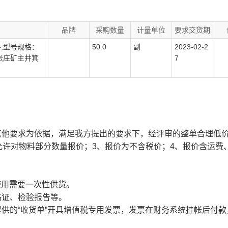
品牌
采购数量
计量单位
要求交货期
;型号规格：
50.0
副
2023-02-2
:张庄矿主井箕
7
其他要求为依据，满足我方提出的要求下，经评审的整单合理低
不允许对物料部分数量报价；3、报价为不含税价；4、报价含运费
际使用需要一次性供货。
格证、检验报告等。
提供的“收货单”开具增值税专用发票，发票在财务系统挂帐后付款