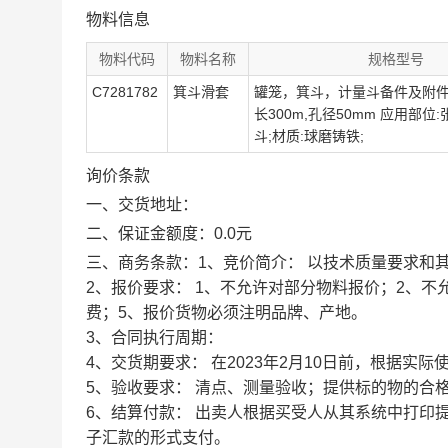
物料信息
物料代码
物料名称
规格型号
C7281782
箕斗滑套
罐笼，箕斗，计量斗备件及附件
长300m,孔径50mm 应用部位
斗;材质:球磨铸铁;
询价条款
一、交货地址：
二、保证金额度：0.0元
三、商务条款：1、竞价简介： 以技术质量要求和
2、报价要求： 1、不允许对部分物料报价；2、
费；5、报价货物必须注明品牌、产地。
3、合同执行周期：
4、交货期要求： 在2023年2月10日前，根据实
5、验收要求： 清点、测量验收；提供标的物的合
6、结算付款： 出卖人根据买受人从其系统中打印
子汇款的形式支付。