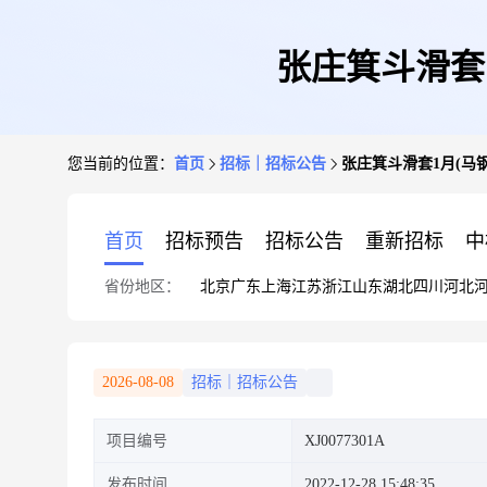
张庄箕斗滑套1
您当前的位置：
首页
招标｜招标公告
张庄箕斗滑套1月(马钢
首页
招标预告
招标公告
重新招标
中
省份地区：
北京
广东
上海
江苏
浙江
山东
湖北
四川
河北
2026-08-08
招标｜招标公告
项目编号
XJ0077301A
发布时间
2022-12-28 15:48:35