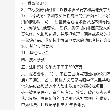
7、质量保证金：
8、中标及废标原则： 以技术质量要求和其他要求
1）、出现报名参加或实质性响应的供应商不足三家
消的情形时；4）、质量标准或技术要求达不到寻比文
9、标的物其他要求： 质保：质保期内非因买受人
责包修、包换和包退，并承担修理、调换或退货的
于保护产品、满足技术协议中要求的功能考核的方
10、其他交付要求：
11、其他保证金：
四、技术条款：
五、注册资本必须大于等于300万元
六、报名要求： 1）、不在营业执照范围内的公司
后方予通过。2）、投标人必须是按照中华人民共
禁入供应商和禁入个人禁止参加本次招投标项目，一
处于被责令停业，资产被冻结、接管、破产状态及失
状况良好，具备足够的流动资金承担本项目的供货
中无违法、违规记录和重大法律纠纷。