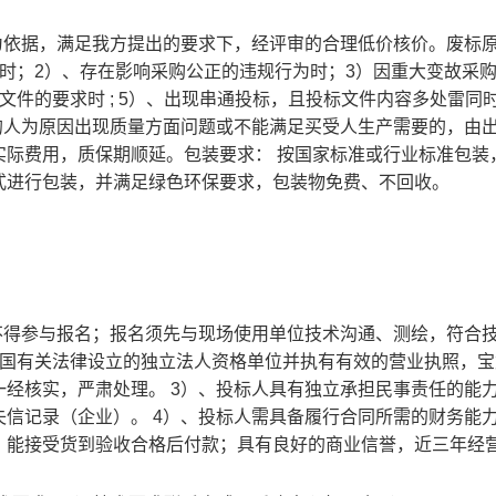
为依据，满足我方提出的要求下，经评审的合理低价核价。废标
时；2）、存在影响采购公正的违规行为时；3）因重大变故采
件的要求时 ; 5）、出现串通投标，且投标文件内容多处雷同时
的人为原因出现质量方面问题或不能满足买受人生产需要的，由
实际费用，质保期顺延。包装要求： 按国家标准或行业标准包装
式进行包装，并满足绿色环保要求，包装物免费、不回收。
不得参与报名；报名须先与现场使用单位技术沟通、测绘，符合
和国有关法律设立的独立法人资格单位并执有有效的营业执照，宝
经核实，严肃处理。 3）、投标人具有独立承担民事责任的能
信记录（企业）。 4）、投标人需具备履行合同所需的财务能
，能接受货到验收合格后付款；具有良好的商业信誉，近三年经