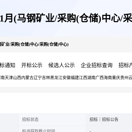
月(马钢矿业/采购(仓储)中心/采
矿业/采购(仓储)中心/采购(仓储)中心)
标通知
开标公示
候选人公示
企业招标查询
招标
河南
天津
山西
内蒙古
辽宁
吉林
黑龙江
安徽
福建
江西
湖南
广西
海南
重庆
贵州
招标状态
招标｜招标公告
标书获取截止时间