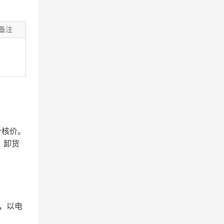
备注
价核价。
、卸货
，以电