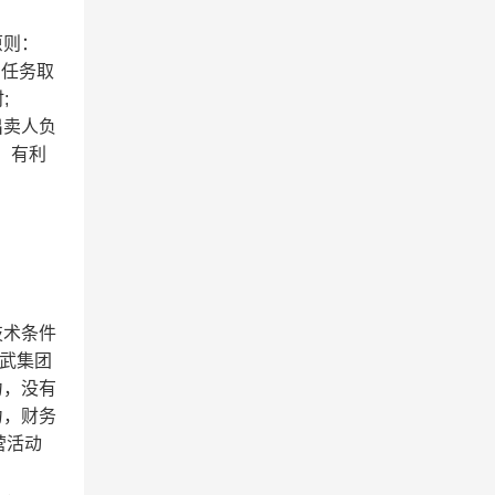
原则：
购任务取
;
出卖人负
，有利
技术条件
武集团
力，没有
力，财务
营活动