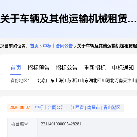
关于车辆及其他运输机械租赁服
您当前的位置：
首页
中标｜合同公告
关于车辆及其他运输机械租赁服
务的服务工程合同公告
首页
招标预告
招标公告
重新招标
中标通知
省份地区：
北京
广东
上海
江苏
浙江
山东
湖北
四川
河北
河南
天津
山
2026-08-07
中标｜合同公告
江西省
|
南昌市
|
青山湖区
项目编号
2211401000005428281