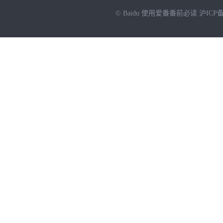
© Baidu
使用爱番番前必读
沪ICP备
NEW
HOT
暂时没有搜索结果…