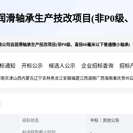
滑轴承生产技改项目(非P0级、
公司自润滑轴承生产技改项目(非P0级、直径60毫米以下普通微小轴承)
标通知
开标公示
候选人公示
企业招标查询
招标
河南
天津
山西
内蒙古
辽宁
吉林
黑龙江
安徽
福建
江西
湖南
广西
海南
重庆
贵州
招标状态
中标｜其他公告
标书获取截止时间