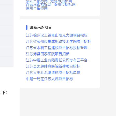
镇江市招标网
无锡市招标网
连云港市招标网
泰州市招标网
徐州市招标网
最新采购项目
江苏徐州汉王镇黑山阳光大棚项目招标
江苏省邳州市集成电路技术学院项目招标
江苏省水利工程建设项目招标投标管理办
法
江苏沛县国泰医院项目招标
江苏中烟工业有限责任公司专有云平台扩
容项目招标
江苏吴孟超肿瘤医院新建项目招标
江苏大丰斗龙港清於项目招标单位
中建一局在江苏太湖项目招标
如下：