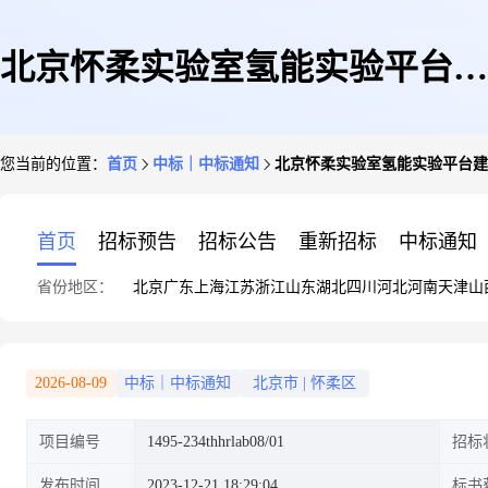
北京怀柔实验室氢能实验平台建
您当前的位置：
首页
中标｜中标通知
北京怀柔实验室氢能实验平台建
设分析仪、质谱仪、3D光学显
首页
招标预告
招标公告
重新招标
中标通知
省份地区：
北京
广东
上海
江苏
浙江
山东
湖北
四川
河北
河南
天津
山
微系统设备采购项目
2026-08-09
中标｜中标通知
北京市
|
怀柔区
项目编号
1495-234thhrlab08/01
招标
发布时间
2023-12-21 18:29:04
标书