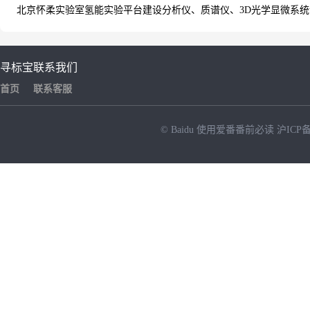
北京怀柔实验室氢能实验平台建设分析仪、质谱仪、3D光学显微系统设
寻标宝
联系我们
首页
联系客服
© Baidu
使用爱番番前必读
沪ICP备
NEW
HOT