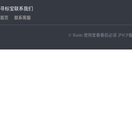
寻标宝
联系我们
首页
联系客服
© Baidu
使用爱番番前必读
沪ICP备
NEW
HOT
暂时没有搜索结果…