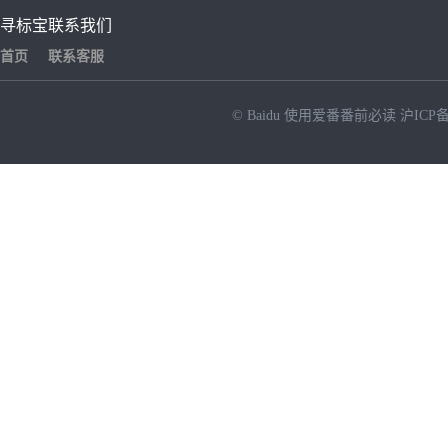
寻标宝
联系我们
首页
联系客服
© Baidu
使用爱番番前必读
沪ICP备
NEW
HOT
暂时没有搜索结果…