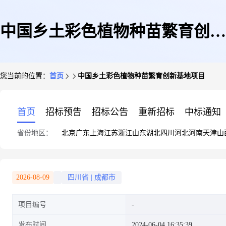
中国乡土彩色植物种苗繁育创新
您当前的位置：
首页
中国乡土彩色植物种苗繁育创新基地项目
基地项目
首页
招标预告
招标公告
重新招标
中标通知
省份地区：
北京
广东
上海
江苏
浙江
山东
湖北
四川
河北
河南
天津
山
2026-08-09
四川省
|
成都市
项目编号
发布时间
2024-06-04 16:35:39