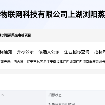
物联网科技有限公司上湖浏阳蒸
湖浏阳蒸菜充电桩项目
标通知
开标公示
候选人公示
企业招标查询
招标
河南
天津
山西
内蒙古
辽宁
吉林
黑龙江
安徽
福建
江西
湖南
广西
海南
重庆
贵州
718
招标状态
标书获取截止时间