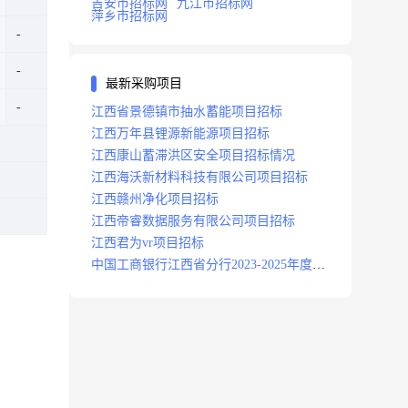
吉安市招标网
九江市招标网
萍乡市招标网
最新采购项目
江西省景德镇市抽水蓄能项目招标
江西万年县锂源新能源项目招标
江西康山蓄滞洪区安全项目招标情况
江西海沃新材料科技有限公司项目招标
江西赣州净化项目招标
江西帝睿数据服务有限公司项目招标
江西君为vr项目招标
中国工商银行江西省分行2023-2025年度补
充医疗保险项目招标公告