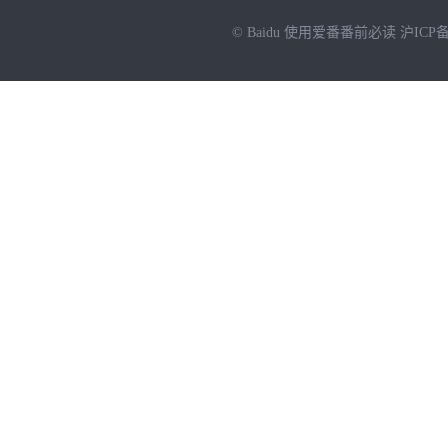
© Baidu
使用爱番番前必读
沪ICP备
NEW
HOT
暂时没有搜索结果…