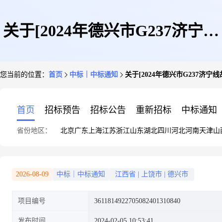
关于[2024年德兴市G237济宁线
您当前的位置：
首页
中标｜中标通知
关于[2024年德兴市G237
胡家路段道路安全隐患整治工程
首页
招标预告
招标公告
重新招标
中标通知
省份地区：
北京
广东
上海
江苏
浙江
山东
湖北
四川
河北
河南
天津
山
造价预算服务]中选结果的公告
2026-08-09
中标｜中标通知
江西省
|
上饶市
|
德兴市
项目编号
3611814922705082401310840
发布时间
2024-02-05 10:53:41