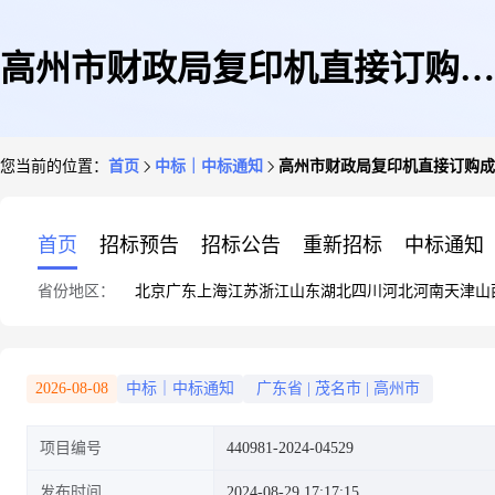
高州市财政局复印机直接订购成
您当前的位置：
首页
中标｜中标通知
高州市财政局复印机直接订购成
交公告
首页
招标预告
招标公告
重新招标
中标通知
省份地区：
北京
广东
上海
江苏
浙江
山东
湖北
四川
河北
河南
天津
山
2026-08-08
中标｜中标通知
广东省
|
茂名市
|
高州市
项目编号
440981-2024-04529
发布时间
2024-08-29 17:17:15