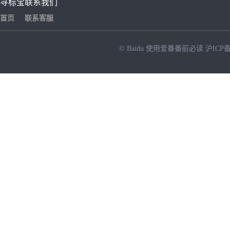
寻标宝
联系我们
首页
联系客服
© Baidu
使用爱番番前必读
沪ICP备
NEW
HOT
暂时没有搜索结果…