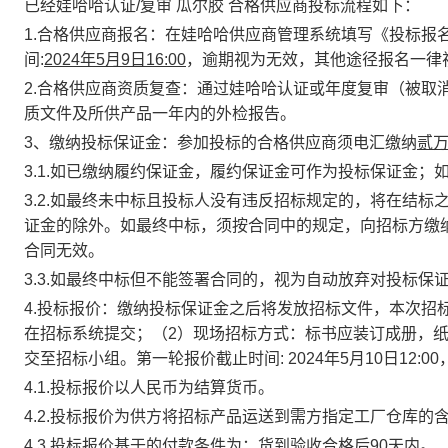
已经娃哈哈认证
/
复审
瓜尔胶
合格供应商投标流程如下：
1.
合格供应商报名：
在娃哈哈供应商管理系统填写《投标报
间
:
2024
年
5
月
9
日
16:00
，逾期视为无效，其他途径报名一律
2.
合格供应商资质复查：
通过娃哈哈认证或年度复审（被取
质文件及所供产品一年内的外检报告。
3
、缴纳投标保证金：
参加投标的合格供应商须电汇缴纳
贰
3.1.
如已缴纳履约保证金，履约保证金可作为投标保证金；
3.2.
如最终未中标且投标人没有违反招标规定的，将在结标
证金的除外。如最终中标，须按合同中的规定，向招标方缴
合同无效。
3.3.
如最终中标但不能签署合同的，视为自动放弃对投标保
4.
投标报价：
缴纳投标保证金之后将发放招标文件，本次招
在招标系统提交；（
2
）现场招标方式：标书应装订成册，
交至招标小组。第一轮报价截止时间
:
2024
年
5
月
10
日
12:00
4.1.
投标报价以人民币为结算货币。
4.2.
投标报价为供方将招标产品运送到需方指定工厂仓库的
4.3.
投标报价基于的付款条件为：货到验收合格后
90
天内。