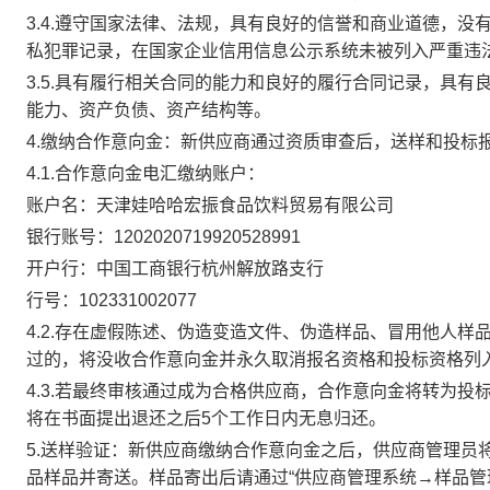
3.4.
遵守国家法律、法规，具有良好的信誉和商业道德，没
私犯罪记录，在国家企业信用信息公示系统未被列入严重违
3.5.
具有履行相关合同的能力和良好的履行合同记录，具有
能力、资产负债、资产结构等。
4.
缴纳合作意向金：
新供应商通过资质审查后，送样和投标
4.1.
合作意向金电汇缴纳账户：
账户名：天津娃哈哈宏振食品饮料贸易有限公司
银行账号：
1202020719920528991
开户行：中国工商银行杭州解放路支行
行号：
102331002077
4.2.
存在虚假陈述、伪造变造文件、伪造样品、冒用他人样
过的，将没收合作意向金并永久取消报名资格和投标资格列
4.3.
若最终审核通过成为合格供应商，合作意向金将转为投
将在书面提出退还之后
5
个工作日内无息归还。
5.
送样验证：
新供应商缴纳合作意向金之后，供应商管理员
品样品并寄送。样品寄出后请通过“供应商管理系统→样品管