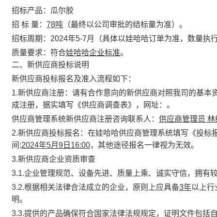
招标产品：瓜尔胶
招 标 量：
78
吨
（最终以公司审批的结标量为准）。
招标周期：
2024
年
5-7
月（具体以娃哈哈订单为准，数量执
质量要求：符合
娃哈哈企业标准
。
二、新供应商投标说明
新供应商投标报名及准入流程如下：
1.
新供应商注册：
请有合作意向的新供应商对照我司的基本
成注册，据实填写《供应商调查表》，网址：
。
供应商管理系统新供应商注册咨询联系人：
供应商管理员 林
2.
新供应商投标报名：
在娃哈哈供应商管理系统填写《投标
间
:
2024
年
5
月
9
日
16:00
，其他途径报名一律视为无效。
3.
新供应商企业资质审查
3.1.
企业管理规范、设备先进、质量上乘、诚实守信，拥有
3.2.
根据相关法律合法成立的企业，原则上应具备
3
年
以上行
明。
3.3.
提供的产品确保符合国家法律法规规定，证明文件包括