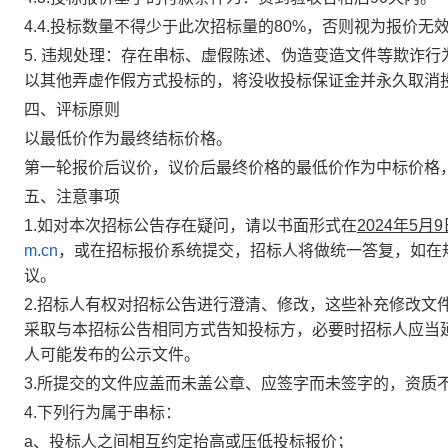
4.4.
投标数量不得少于此次招标量的
80%
，否则视为报价无
5.
违规处理：
存在串标、虚假陈述、伪造变造文件等欺诈行
以其他弄虚作假方式投标的，将没收投标保证金并永久取消
四、评标原则
以最低价作为最终结标价格。
第一轮报价后议价，议价后最终价格的最低价作为中标价格
五、注意事项
1.
如对本次招标公告存在疑问，请以书面形式在
2024
年
5
月
9
m.cn
，或在招标报价系统提交，招标人将做统一答复，如在
议。
2.
招标人有权对招标公告进行澄清、修改，这些补充修改文
采取与本招标公告相同方式告知投标方，必要时招标人应当
人可能发布的公示文件。
3.
所提交的文件应盖而未盖公章、应签字而未签字的，资质
4.
下列行为属于串标：
a
、投标人之间相互约定抬高或压低投标报价；