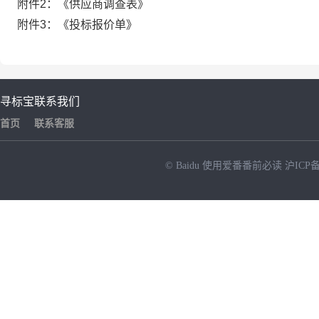
附件
2
：《供应商调查表》
附件
3
：《投标报价单》
寻标宝
联系我们
首页
联系客服
© Baidu
使用爱番番前必读
沪ICP备
NEW
HOT