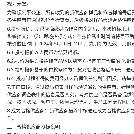
视为无效。
为确保公平公正，所有收到的新供应商样品将作盲样编号后
各供应商可通过系统自行查看，后续将对样品检测合格供应
6.
投标报价：
新供应商缴纳合作意向金之后，本次招标采用
系统提交；（
2
）现场招标方式：在报价截止时间前将盖章
报价截止时间
:
2024
年
5
月
10
日
12:00
，逾期视为无效，其他
6.1.
投标报价以人民币为结算货币。
6.2.
报价为供方将招标产品运送到需方指定工厂仓库的含增
6.3.
投标报价基于的付款条件为：
货到验收合格后
90
天，通
6.4.
投标过程不得向我司经办人员提供任何利益回报，请基
7.
工厂审核：
通过资质初审且样品验证通过的供应商，娃哈
供应商调查表中的信息是否真实，考察供应商是否具备提供
况、技术状况、客户群、质量管理流程、生产工艺流程图、
8.
成为合格供应商：
新供应商最终审核通过成为合格供应商
作。
三、合格供应商投标说明