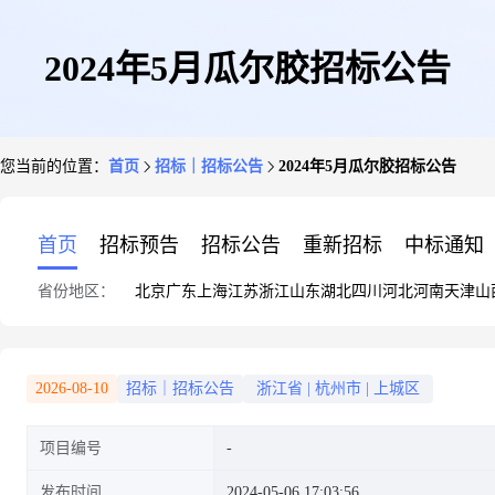
2024年5月瓜尔胶招标公告
您当前的位置：
首页
招标｜招标公告
2024年5月瓜尔胶招标公告
首页
招标预告
招标公告
重新招标
中标通知
省份地区：
北京
广东
上海
江苏
浙江
山东
湖北
四川
河北
河南
天津
山
2026-08-10
招标｜招标公告
浙江省
|
杭州市
|
上城区
项目编号
发布时间
2024-05-06 17:03:56